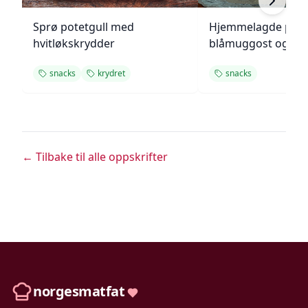
Sprø potetgull med
Hjemmelagde pote
hvitløkskrydder
blåmuggost og gre
snacks
krydret
snacks
← Tilbake til alle oppskrifter
norgesmatfat