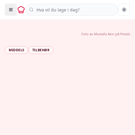
Søk i oppskrifter
Togg
Foto av
Mustafa Akın
på
Pexels
MIDDELS
TILBEHØR