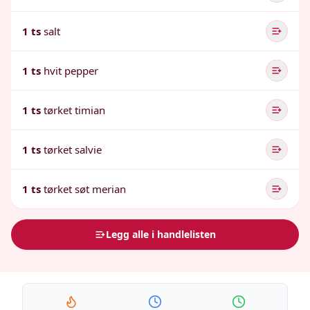
1 ts
salt
1 ts
hvit pepper
1 ts
tørket timian
1 ts
tørket salvie
1 ts
tørket søt merian
Legg alle i handlelisten