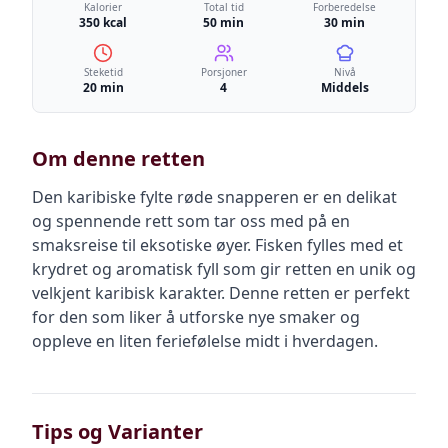
Kalorier
Total tid
Forberedelse
350 kcal
50 min
30 min
Steketid
Porsjoner
Nivå
20 min
4
Middels
Om denne retten
Den karibiske fylte røde snapperen er en delikat
og spennende rett som tar oss med på en
smaksreise til eksotiske øyer. Fisken fylles med et
krydret og aromatisk fyll som gir retten en unik og
velkjent karibisk karakter. Denne retten er perfekt
for den som liker å utforske nye smaker og
oppleve en liten feriefølelse midt i hverdagen.
Tips og Varianter