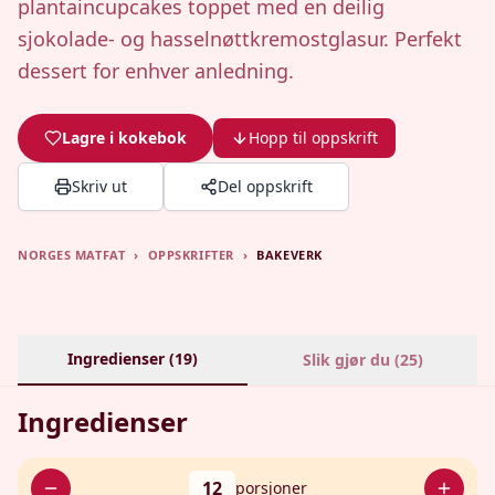
plantaincupcakes toppet med en deilig
sjokolade- og hasselnøttkremostglasur. Perfekt
dessert for enhver anledning.
Lagre i kokebok
Hopp til oppskrift
Skriv ut
Del oppskrift
NORGES MATFAT
›
OPPSKRIFTER
›
BAKEVERK
Ingredienser (
19
)
Slik gjør du (
25
)
Ingredienser
12
porsjoner