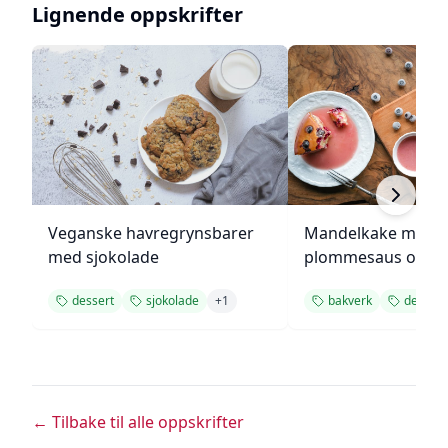
Lignende oppskrifter
Veganske havregrynsbarer
Mandelkake med
med sjokolade
plommesaus og
ingefærsmørkrem
dessert
sjokolade
+
1
bakverk
dessert
← Tilbake til alle oppskrifter