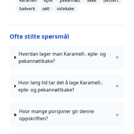
karamell
eple
pekannøtt
kake
dessert
bakverk
søtt
ostekake
Ofte stilte spørsmål
Hvordan lager man Karamell-, eple- og
▼
pekannøttkake?
Hvor lang tid tar det å lage Karamell-,
▼
eple- og pekannøttkake?
Hvor mange porsjoner gir denne
▼
oppskriften?