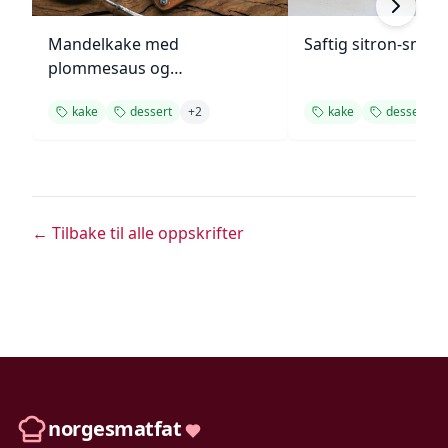
Mandelkake med
Saftig sitron-smør
plommesaus og
ingefærsmørkrem
kake
dessert
+
2
kake
dessert
← Tilbake til alle oppskrifter
norgesmatfat