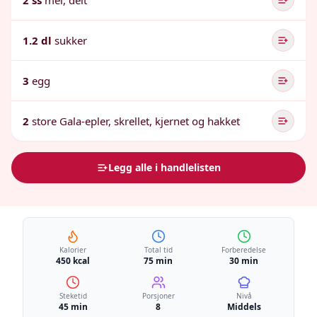
2 ss
mel, delt
1.2 dl
sukker
3
egg
2
store Gala-epler, skrellet, kjernet og hakket
Legg alle i handlelisten
Kalorier
Total tid
Forberedelse
450 kcal
75 min
30 min
Steketid
Porsjoner
Nivå
45 min
8
Middels