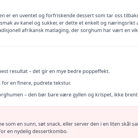
er en uventet og forfriskende dessert som tar oss tilbak
mak av kanel og sukker, er dette et enkelt og næringsrikt al
radisjonell afrikansk matlaging, der sorghum har vært en vik
est resultat – det gir en mye bedre poppeffekt.
for en finere, pudrete tekstur.
orghumen – den bør bare være gyllen og krispet, ikke brent
som en sunn, søt snack, eller server den i en liten skål s
n for en nydelig dessertkombo.