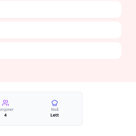
orsjoner
Nivå
4
Lett