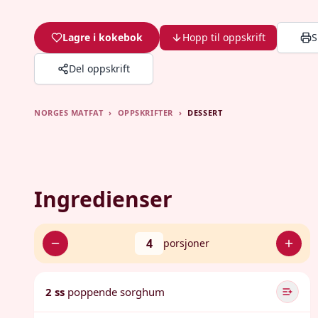
Lagre i kokebok
Hopp til oppskrift
S
Del oppskrift
NORGES MATFAT
›
OPPSKRIFTER
›
DESSERT
Ingredienser
4
porsjoner
2 ss
poppende sorghum