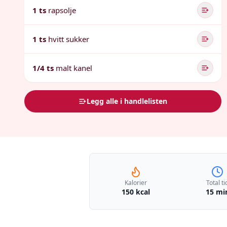
1 ts
rapsolje
1 ts
hvitt sukker
1/4 ts
malt kanel
Legg alle i handlelisten
Kalorier
Total ti
150 kcal
15 mi