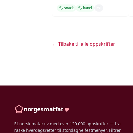
snack
kanel
+
1
← Tilbake til alle oppskrifter
norgesmatfat
Et norsk matarkiv med over 120 000 oppskrifter — fra
raske hverdagsretter til storslagne festmenyer. Filtrer