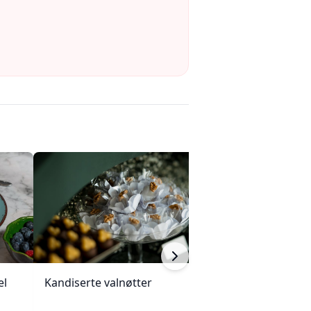
el
Kandiserte valnøtter
Ananasgrateng