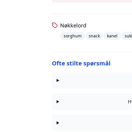
Nøkkelord
sorghum
snack
kanel
suk
Ofte stilte spørsmål
H