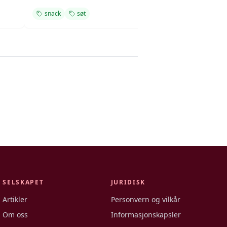
snack
søt
enkel oppskrift
SELSKAPET
JURIDISK
Artikler
Personvern og vilkår
Om oss
Informasjonskapsler