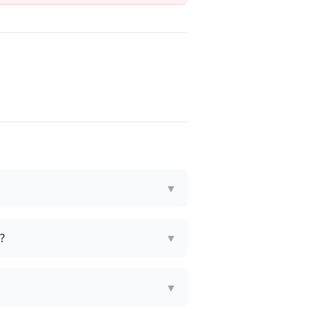
▼
?
▼
▼