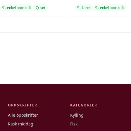
enkel oppskrift
søt
kanel
enkel oppskrift
OPPSKRIFTER
KATEGORIER
Alle oppskrifter
Kylling
Rask middag
Fisk