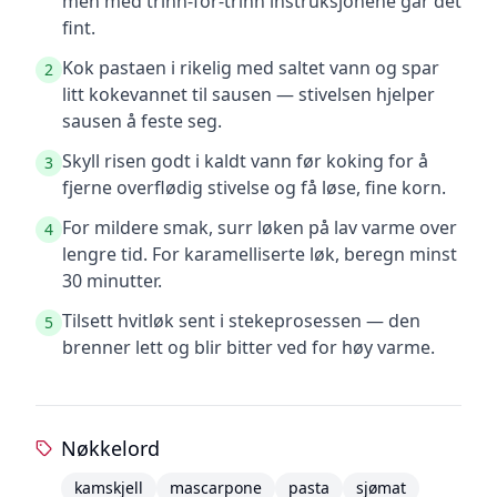
men med trinn-for-trinn instruksjonene går det
fint.
Kok pastaen i rikelig med saltet vann og spar
2
litt kokevannet til sausen — stivelsen hjelper
sausen å feste seg.
Skyll risen godt i kaldt vann før koking for å
3
fjerne overflødig stivelse og få løse, fine korn.
For mildere smak, surr løken på lav varme over
4
lengre tid. For karamelliserte løk, beregn minst
30 minutter.
Tilsett hvitløk sent i stekeprosessen — den
5
brenner lett og blir bitter ved for høy varme.
Nøkkelord
kamskjell
mascarpone
pasta
sjømat