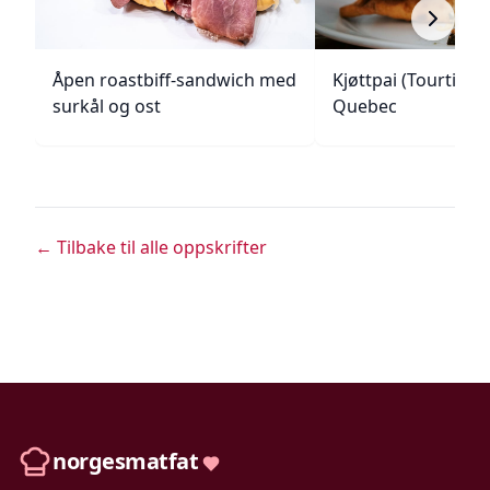
Åpen roastbiff-sandwich med
Kjøttpai (Tourtière)
surkål og ost
Quebec
← Tilbake til alle oppskrifter
norgesmatfat