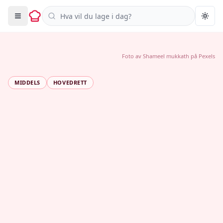
Søk i oppskrifter
Togg
Foto av
Shameel mukkath
på
Pexels
MIDDELS
HOVEDRETT