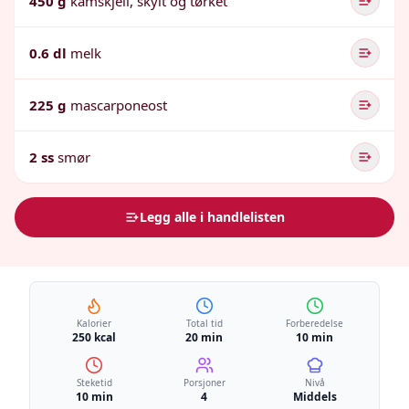
450 g
kamskjell, skylt og tørket
0.6 dl
melk
225 g
mascarponeost
2 ss
smør
Legg alle i handlelisten
Kalorier
Total tid
Forberedelse
250 kcal
20 min
10 min
Steketid
Porsjoner
Nivå
10 min
4
Middels