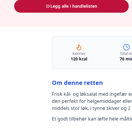
Legg alle i handlelisten
Kalorier
Total ti
120 kcal
70 mi
Om denne retten
Frisk kål- og løksalat med ingefær
e
den perfekt for helgemiddager eller
middels stor løk, i tynne skiver
og 2 
Et godt tilbehør kan løfte hele mål