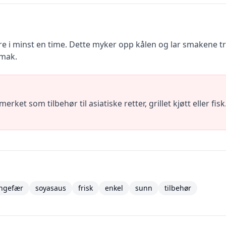
re i minst en time. Dette myker opp kålen og lar smakene tr
smak.
erket som tilbehør til asiatiske retter, grillet kjøtt eller f
ingefær
soyasaus
frisk
enkel
sunn
tilbehør