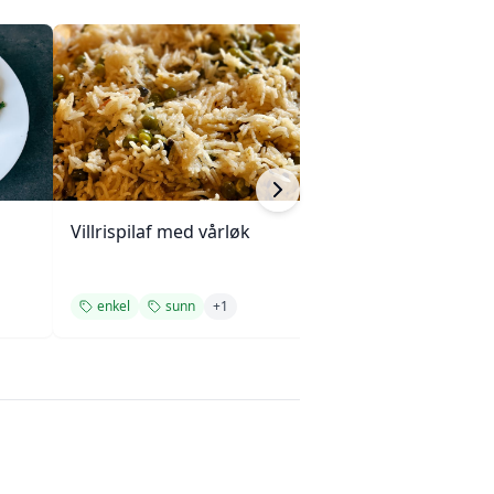
Villrispilaf med vårløk
Hjemmelagde po
blåmuggost og g
enkel
sunn
+
1
enkel
tilbehø