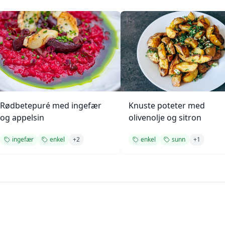
Rødbetepuré med ingefær
Knuste poteter med
og appelsin
olivenolje og sitron
ingefær
enkel
+
2
enkel
sunn
+
1