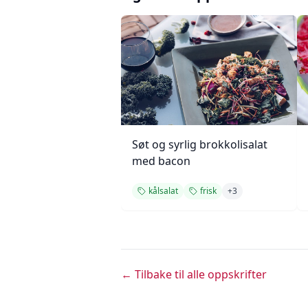
Søt og syrlig brokkolisalat
med bacon
kålsalat
frisk
+
3
← Tilbake til alle oppskrifter