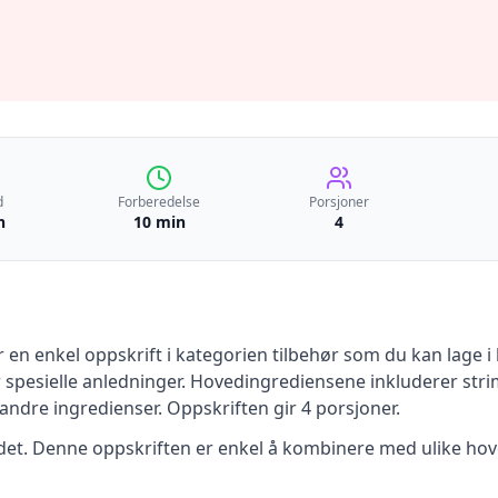
d
Forberedelse
Porsjoner
n
10 min
4
r en
enkel
oppskrift
i kategorien tilbehør
som du kan lage i 
 spesielle anledninger
.
Hovedingrediensene inkluderer
stri
andre ingredienser
.
Oppskriften gir
4
porsjoner.
tidet. Denne oppskriften er enkel å kombinere med ulike hov