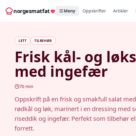
norgesmatfat
Meny
Oppskrifter
Artikler
LETT
TILBEHØR
Frisk kål- og løk
med ingefær
70
min
Oppskrift på en frisk og smakfull salat med
rødkål og løk, marinert i en dressing med 
riseddik og ingefær. Perfekt som tilbehør ell
forrett.