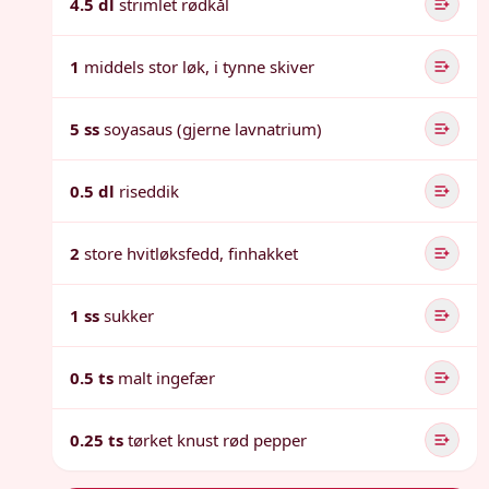
4.5 dl
strimlet rødkål
1
middels stor løk, i tynne skiver
5 ss
soyasaus (gjerne lavnatrium)
0.5 dl
riseddik
2
store hvitløksfedd, finhakket
1 ss
sukker
0.5 ts
malt ingefær
0.25 ts
tørket knust rød pepper