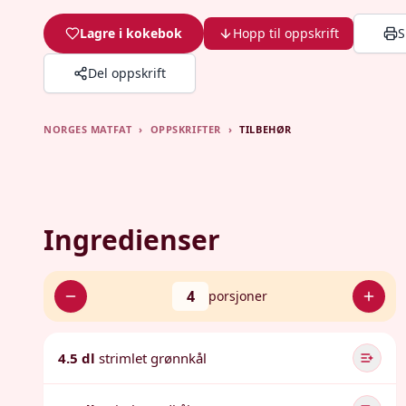
Lagre i kokebok
Hopp til oppskrift
S
Del oppskrift
NORGES MATFAT
›
OPPSKRIFTER
›
TILBEHØR
Ingredienser
4
porsjoner
4.5 dl
strimlet grønnkål