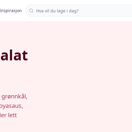
Søk i oppskrifter
Inspirasjon
salat
 grønnkål,
soyasaus,
er lett