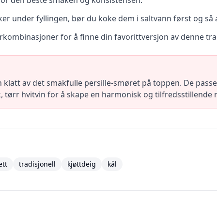
 for den beste smaken og konsistensen.
er under fyllingen, bør du koke dem i saltvann først og så
ombinasjoner for å finne din favorittversjon av denne trad
klatt av det smakfulle persille-smøret på toppen. De pas
 tørr hvitvin for å skape en harmonisk og tilfredsstillende
ett
tradisjonell
kjøttdeig
kål