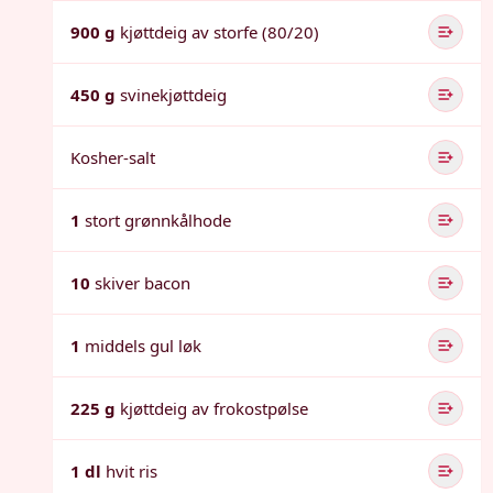
900 g
kjøttdeig av storfe (80/20)
450 g
svinekjøttdeig
Kosher-salt
1
stort grønnkålhode
10
skiver bacon
1
middels gul løk
225 g
kjøttdeig av frokostpølse
1 dl
hvit ris