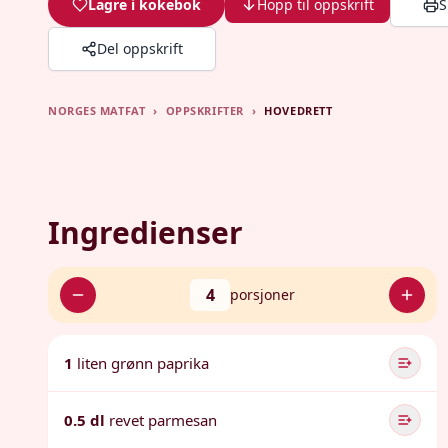
Lagre i kokebok
Hopp til oppskrift
S
Del oppskrift
NORGES MATFAT
›
OPPSKRIFTER
›
HOVEDRETT
Ingredienser
4
porsjoner
1
liten grønn paprika
0.5 dl
revet parmesan