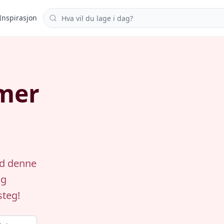
Søk i oppskrifter
Inspirasjon
lmer
ed denne
og
steg!