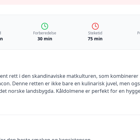
d
Forberedelse
Steketid
P
in
30 min
75 min
kjent rett i den skandinaviske matkulturen, som kombinerer 
acon. Denne retten er ikke bare en kulinarisk juvel, men o
 det norske landsbygda. Kåldolmene er perfekt for en hyggel