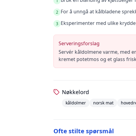
Bruk en blanding av kjøttdeiger
1
For å unngå at kålbladene sprekk
2
Eksperimenter med ulike krydderk
3
Serveringsforslag
Servér kåldolmene varme, med en 
kremet potetmos og et glass frisk,
Nøkkelord
kåldolmer
norsk mat
hovedr
Ofte stilte spørsmål