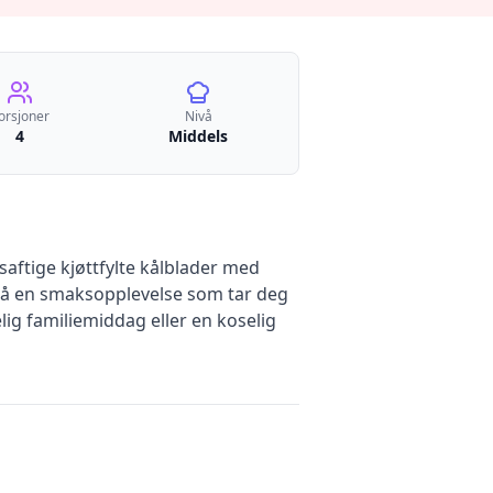
orsjoner
Nivå
4
Middels
saftige kjøttfylte kålblader med
gså en smaksopplevelse som tar deg
ig familiemiddag eller en koselig