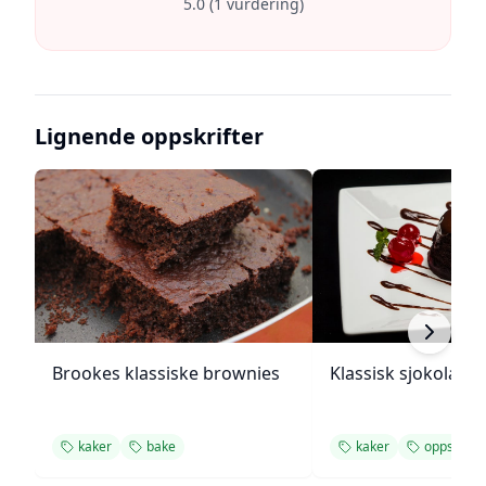
5.0
(
1
vurdering
)
Lignende oppskrifter
Brookes klassiske brownies
Klassisk sjokolade
kaker
bake
kaker
oppskrift