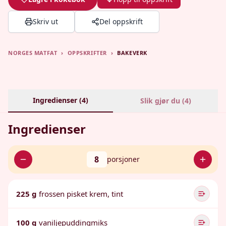
Skriv ut
Del oppskrift
NORGES MATFAT
›
OPPSKRIFTER
›
BAKEVERK
Ingredienser (
4
)
Slik gjør du (
4
)
Ingredienser
8
porsjoner
225 g
frossen pisket krem, tint
100 g
vaniljepuddingmiks