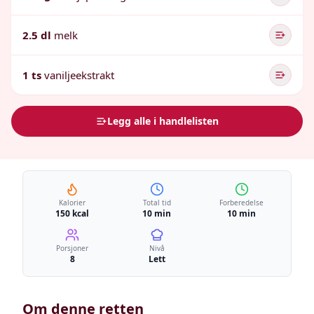
2.5 dl
melk
1 ts
vaniljeekstrakt
Legg alle i handlelisten
Kalorier
Total tid
Forberedelse
150 kcal
10 min
10 min
Porsjoner
Nivå
8
Lett
Om denne retten