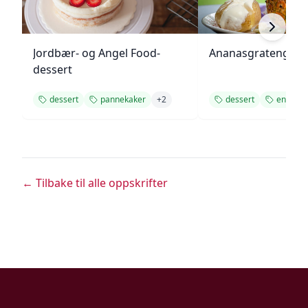
Jordbær- og Angel Food-
Ananasgrateng
dessert
dessert
pannekaker
+
2
dessert
enkel op
← Tilbake til alle oppskrifter