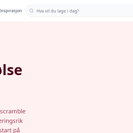
Søk i oppskrifter
Inspirasjon
lse
-scramble
æringsrik
start på