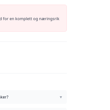
ød for en komplett og næringsrik
aker?
▼