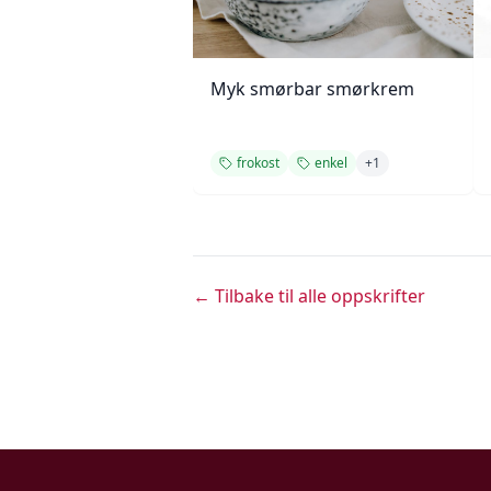
Myk smørbar smørkrem
frokost
enkel
+
1
← Tilbake til alle oppskrifter