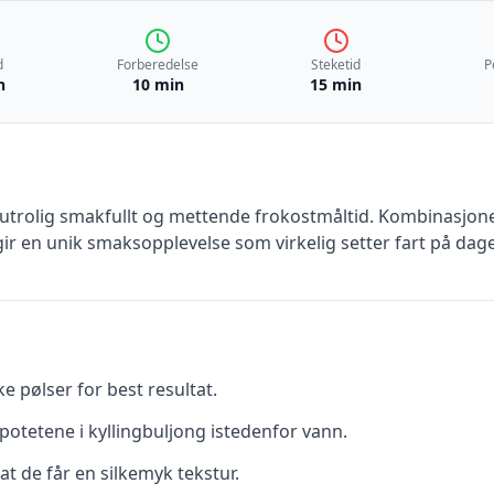
d
Forberedelse
Steketid
P
n
10 min
15 min
trolig smakfullt og mettende frokostmåltid. Kombinasjonen
ir en unik smaksopplevelse som virkelig setter fart på dag
ke pølser for best resultat.
potetene i kyllingbuljong istedenfor vann.
 at de får en silkemyk tekstur.