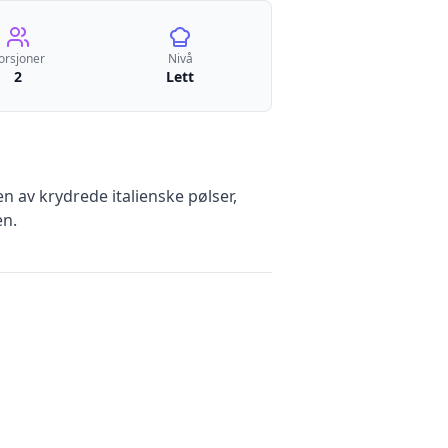
orsjoner
Nivå
2
Lett
 av krydrede italienske pølser,
en.