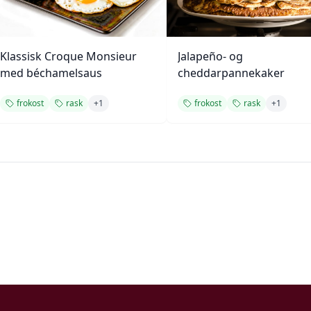
Klassisk Croque Monsieur
Jalapeño- og
med béchamelsaus
cheddarpannekaker
frokost
rask
+
1
frokost
rask
+
1