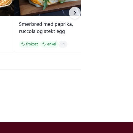
Smørbrød med paprika,
Glutenfrie pann
ruccola og stekt egg
jordbær og ban
frokost
enkel
+
1
frokost
rask