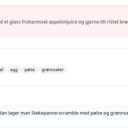
t glass friskpresset appelsinjuice og gjerne litt ristet br
el
egg
pølse
grønnsaker
dan lager man Stekepanne-scramble med pølse og grønns