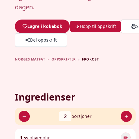
dagen.
Lagre i kokebok
Hopp til oppskrift
S
Del oppskrift
NORGES MATFAT
›
OPPSKRIFTER
›
FROKOST
Ingredienser
2
porsjoner
1 ss
olivenolje