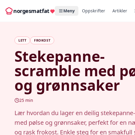
norgesmatfat
Meny
Oppskrifter
Artikler
LETT
FROKOST
Stekepanne-
scramble med pø
og grønnsaker
25
min
Lær hvordan du lager en deilig stekepanne
med pølse og grønnsaker, perfekt for en n
og rask frokost. Enkle steg for en smakfull 