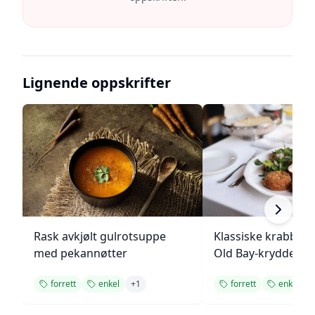
Lignende oppskrifter
Rask avkjølt gulrotsuppe
Klassiske krabbek
med pekannøtter
Old Bay-krydder
forrett
enkel
+
1
forrett
enkel