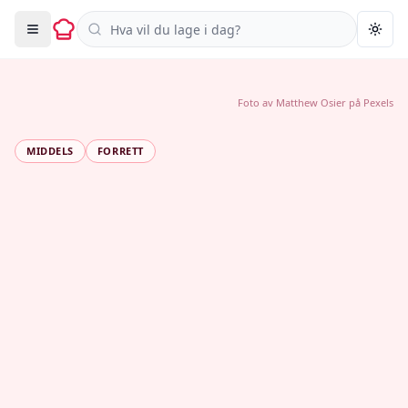
Søk i oppskrifter
Togg
Foto av
Matthew Osier
på
Pexels
MIDDELS
FORRETT