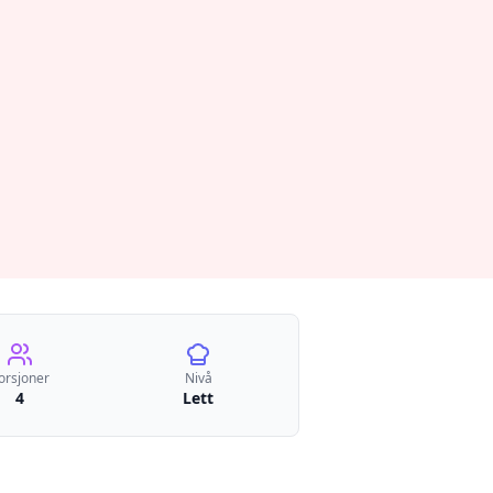
orsjoner
Nivå
4
Lett