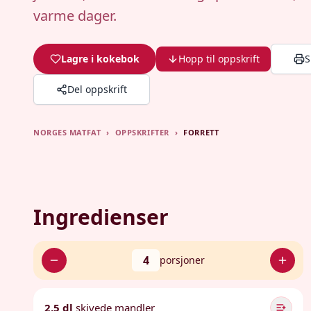
varme dager.
Lagre i kokebok
Hopp til oppskrift
S
Del oppskrift
NORGES MATFAT
›
OPPSKRIFTER
›
FORRETT
Ingredienser
4
porsjoner
2,5 dl
skivede mandler