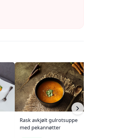
Rask avkjølt gulrotsuppe
Bakt Brie med s
med pekannøtter
mandler