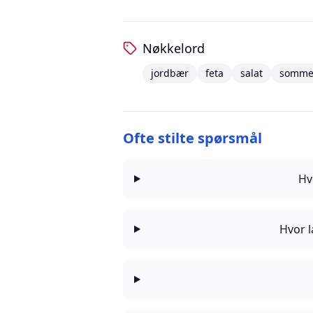
Nøkkelord
jordbær
feta
salat
somme
Ofte stilte spørsmål
Hv
Hvor l