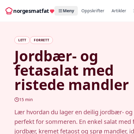
norgesmatfat
Meny
Oppskrifter
Artikler
LETT
FORRETT
Jordbær- og
fetasalat med
ristede mandler
15
min
Lær hvordan du lager en deilig jordbær- og 
perfekt for sommeren. En enkel salat med f
jordbær, kremet fetaost og sprø mandler, id