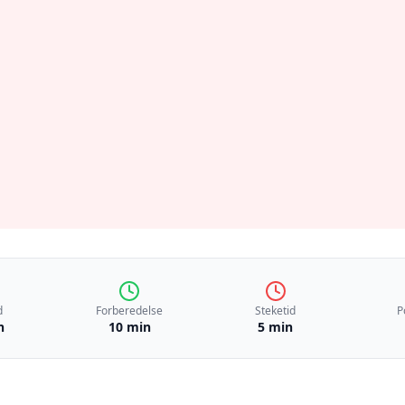
d
Forberedelse
Steketid
P
n
10 min
5 min