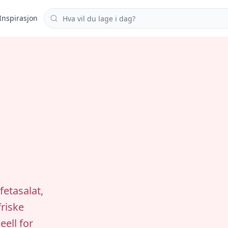
Søk i oppskrifter
Inspirasjon
fetasalat,
riske
eell for