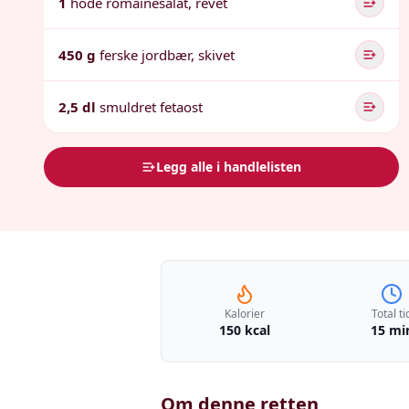
1
hode romainesalat, revet
450 g
ferske jordbær, skivet
2,5 dl
smuldret fetaost
Legg alle i handlelisten
Kalorier
Total ti
150 kcal
15 mi
Om denne retten