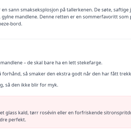
r en sann smakseksplosjon på tallerkenen. De søte, saftige
, gylne mandlene. Denne retten er en sommerfavoritt som 
 meze-bord.
 mandlene – de skal bare ha en lett stekefarge.
på forhånd, så smaker den ekstra godt når den har fått tre
ng, så den ikke blir for myk.
 glass kald, tørr rosévin eller en forfriskende sitronsprit
re perfekt.