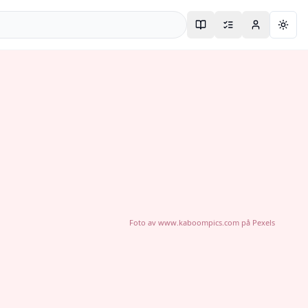
Togg
Foto av
www.kaboompics.com
på
Pexels