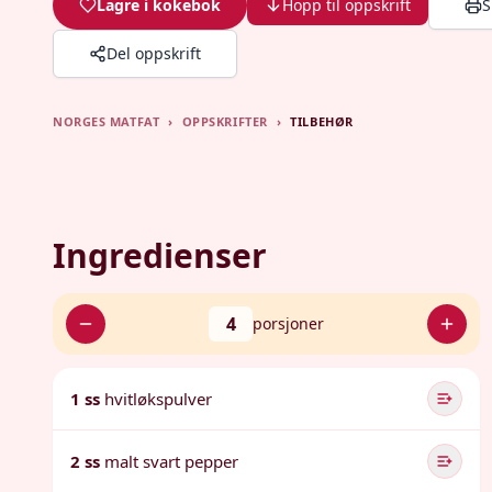
Lagre i kokebok
Hopp til oppskrift
S
Del oppskrift
NORGES MATFAT
›
OPPSKRIFTER
›
TILBEHØR
Ingredienser
4
porsjoner
1 ss
hvitløkspulver
2 ss
malt svart pepper