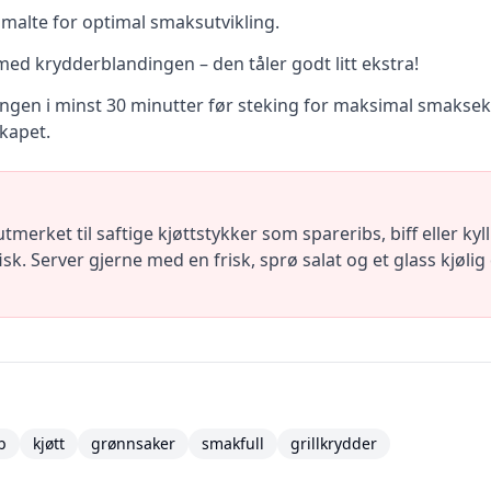
t malte for optimal smaksutvikling.
med krydderblandingen – den tåler godt litt ekstra!
ingen i minst 30 minutter før steking for maksimal smaksek
skapet.
merket til saftige kjøttstykker som spareribs, biff eller ky
k. Server gjerne med en frisk, sprø salat og et glass kjølig 
b
kjøtt
grønnsaker
smakfull
grillkrydder