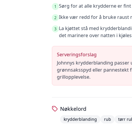
Sørg for at alle krydderne er fin
1
Ikke vær redd for å bruke raust 
2
La kjøttet stå med krydderbland
3
det marinere over natten i kjøle
Serveringsforslag
Johnnys krydderblanding passer ut
grønnsaksspyd eller pannestekt fis
grillopplevelse.
Nøkkelord
krydderblanding
rub
tørr ru