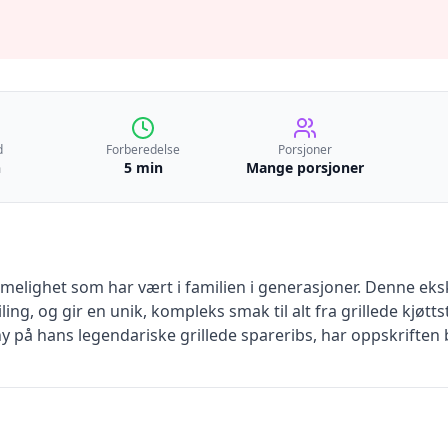
d
Forberedelse
Porsjoner
n
5 min
Mange porsjoner
elighet som har vært i familien i generasjoner. Denne eks
ling, og gir en unik, kompleks smak til alt fra grillede kjøtts
på hans legendariske grillede spareribs, har oppskriften blitt