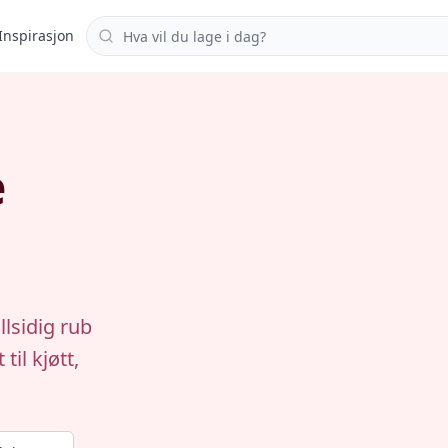
Søk i oppskrifter
Inspirasjon
e
g
lsidig rub
il kjøtt,