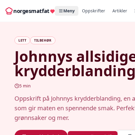
norgesmatfat
Meny
Oppskrifter
Artikler
LETT
TILBEHØR
Johnnys allsidig
krydderblandin
5
min
Oppskrift på Johnnys krydderblanding, en al
som gir maten en spennende smak. Perfekt t
grønnsaker og mer.