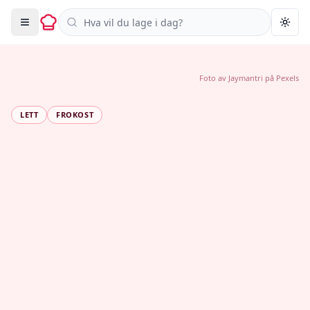
Søk i oppskrifter
Togg
Foto av
Jaymantri
på
Pexels
LETT
FROKOST