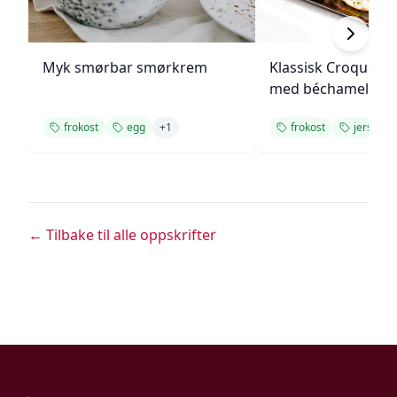
Myk smørbar smørkrem
Klassisk Croque M
med béchamelsau
frokost
egg
+
1
frokost
jersey-s
← Tilbake til alle oppskrifter