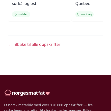
surkål og ost
Quebec
middag
middag
← Tilbake til alle oppskrifter
norgesmatfat
Et norsk matarkiv med over 120 000 oppskrifter — fra
raske hverdagsretter til storslagne festmenyer. Filtrer