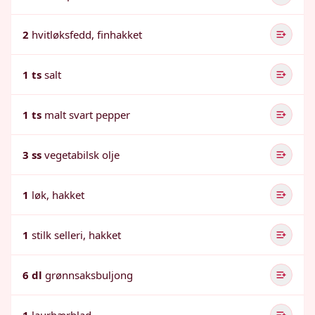
2
hvitløksfedd, finhakket
1 ts
salt
1 ts
malt svart pepper
3 ss
vegetabilsk olje
1
løk, hakket
1
stilk selleri, hakket
6 dl
grønnsaksbuljong