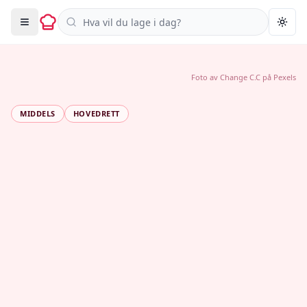
Søk i oppskrifter
Togg
Foto av
Change C.C
på
Pexels
MIDDELS
HOVEDRETT