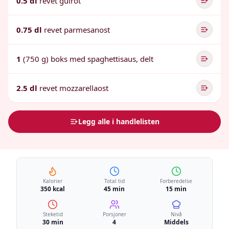
0.5 dl
revet gulrot
0.75 dl
revet parmesanost
1
(750 g) boks med spaghettisaus, delt
2.5 dl
revet mozzarellaost
Legg alle i handlelisten
Kalorier
Total tid
Forberedelse
350 kcal
45 min
15 min
Steketid
Porsjoner
Nivå
30 min
4
Middels