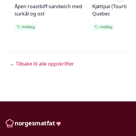
Åpen roastbiff-sandwich med
Kjøttpai (Tourtière)
surkål og ost
Quebec
middag
middag
← Tilbake til alle oppskrifter
norgesmatfat