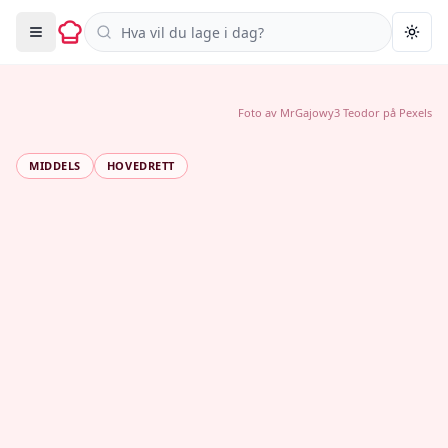
Søk i oppskrifter
Togg
Foto av
MrGajowy3 Teodor
på
Pexels
MIDDELS
HOVEDRETT