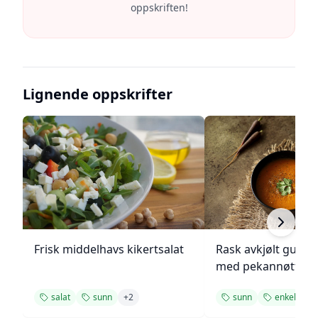
oppskriften!
Lignende oppskrifter
Frisk middelhavs kikertsalat
Rask avkjølt gulro
med pekannøtter
salat
sunn
+
2
sunn
enkel
+
1