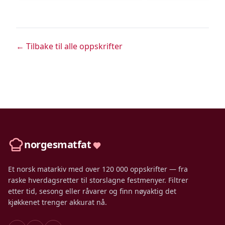
← Tilbake til alle oppskrifter
norgesmatfat
Et norsk matarkiv med over 120 000 oppskrifter — fra
raske hverdagsretter til storslagne festmenyer. Filtrer
etter tid, sesong eller råvarer og finn nøyaktig det
kjøkkenet trenger akkurat nå.