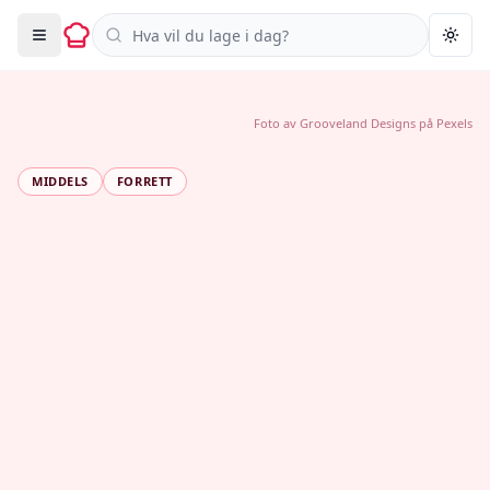
Søk i oppskrifter
Togg
Foto av
Grooveland Designs
på
Pexels
MIDDELS
FORRETT