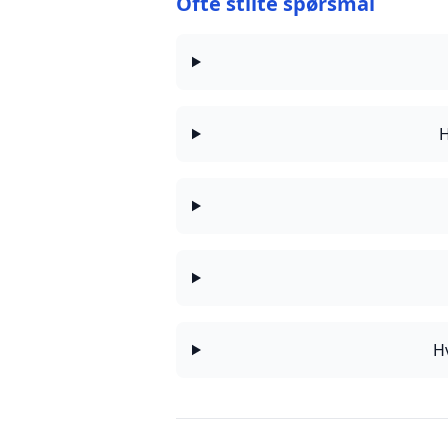
Ofte stilte spørsmål
H
Hv