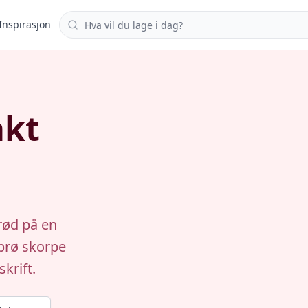
Søk i oppskrifter
Inspirasjon
akt
rød på en
prø skorpe
krift.