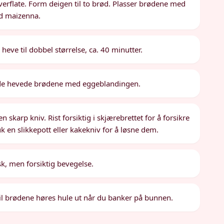
overflate. Form deigen til to brød. Plasser brødene med
ed maizenna.
ve til dobbel størrelse, ca. 40 minutter.
e de hevede brødene med eggeblandingen.
 skarp kniv. Rist forsiktig i skjærebrettet for å forsikre
uk en slikkepott eller kakekniv for å løsne dem.
k, men forsiktig bevegelse.
 til brødene høres hule ut når du banker på bunnen.