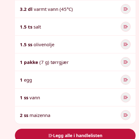
3.2 dl
varmt vann (45°C)
1.5 ts
salt
1.5 ss
olivenolje
1 pakke
(7 g) tørrgjær
1
egg
1 ss
vann
2 ss
maizenna
Legg alle i handlelisten