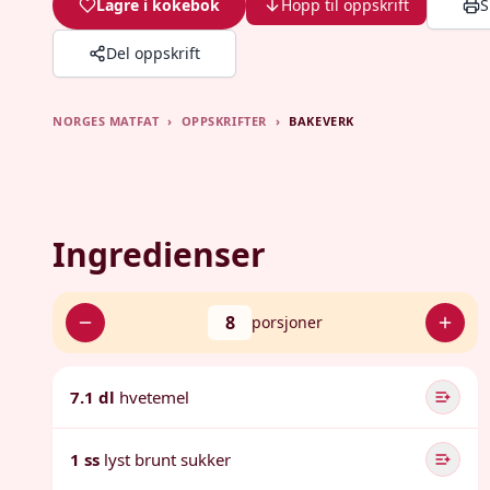
Lagre i kokebok
Hopp til oppskrift
S
Del oppskrift
NORGES MATFAT
›
OPPSKRIFTER
›
BAKEVERK
Ingredienser
8
porsjoner
7.1 dl
hvetemel
1 ss
lyst brunt sukker