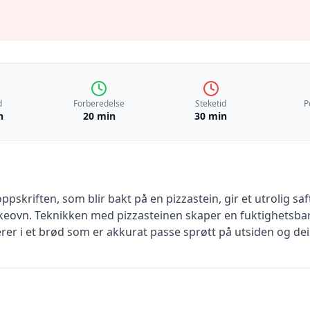
d
Forberedelse
Steketid
P
n
20 min
30 min
pskriften, som blir bakt på en pizzastein, gir et utrolig saf
stekeovn. Teknikken med pizzasteinen skaper en fuktighetsb
rer i et brød som er akkurat passe sprøtt på utsiden og deil