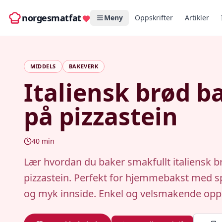
norgesmatfat
Meny
Oppskrifter
Artikler
MIDDELS
BAKEVERK
Italiensk brød b
på pizzastein
40
min
Lær hvordan du baker smakfullt italiensk b
pizzastein. Perfekt for hjemmebakst med s
og myk innside. Enkel og velsmakende opps