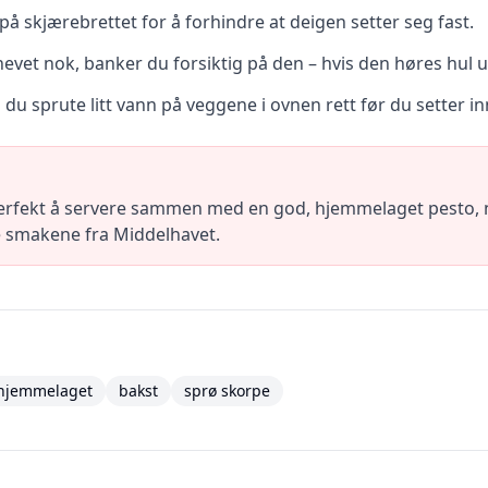
på skjærebrettet for å forhindre at deigen setter seg fast.
vet nok, banker du forsiktig på den – hvis den høres hul ut,
 du sprute litt vann på veggene i ovnen rett før du setter i
 perfekt å servere sammen med en god, hjemmelaget pesto, n
ke smakene fra Middelhavet.
hjemmelaget
bakst
sprø skorpe