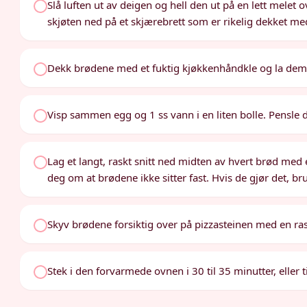
Slå luften ut av deigen og hell den ut på en lett melet 
skjøten ned på et skjærebrett som er rikelig dekket m
Dekk brødene med et fuktig kjøkkenhåndkle og la dem he
Visp sammen egg og 1 ss vann i en liten bolle. Pensl
Lag et langt, raskt snitt ned midten av hvert brød med en
deg om at brødene ikke sitter fast. Hvis de gjør det, br
Skyv brødene forsiktig over på pizzasteinen med en ras
Stek i den forvarmede ovnen i 30 til 35 minutter, eller