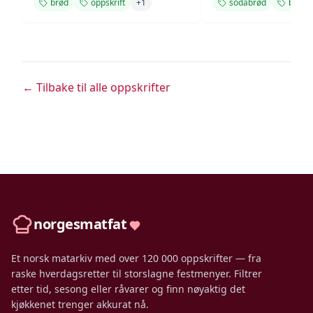
brød
oppskrift
+
1
sodabrød
brød
← Tilbake til alle oppskrifter
norgesmatfat
Et norsk matarkiv med over 120 000 oppskrifter — fra
raske hverdagsretter til storslagne festmenyer. Filtrer
etter tid, sesong eller råvarer og finn nøyaktig det
kjøkkenet trenger akkurat nå.