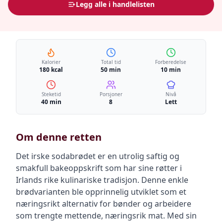
Legg alle i handlelisten
Kalorier
Total tid
Forberedelse
180 kcal
50 min
10 min
Steketid
Porsjoner
Nivå
40 min
8
Lett
Om denne retten
Det irske sodabrødet er en utrolig saftig og
smakfull bakeoppskrift som har sine røtter i
Irlands rike kulinariske tradisjon. Denne enkle
brødvarianten ble opprinnelig utviklet som et
næringsrikt alternativ for bønder og arbeidere
som trengte mettende, næringsrik mat. Med sin