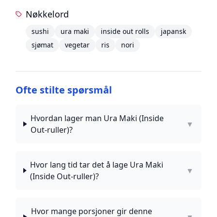
Nøkkelord
sushi
ura maki
inside out rolls
japansk
sjømat
vegetar
ris
nori
Ofte stilte spørsmål
Hvordan lager man Ura Maki (Inside
▼
Out-ruller)?
Hvor lang tid tar det å lage Ura Maki
▼
(Inside Out-ruller)?
Hvor mange porsjoner gir denne