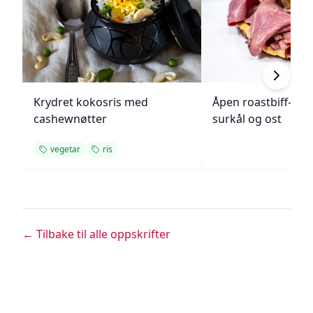
Krydret kokosris med
Åpen roastbiff-sa
cashewnøtter
surkål og ost
vegetar
ris
← Tilbake til alle oppskrifter