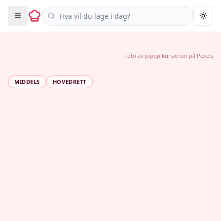
Søk i oppskrifter
Togg
Foto av
pipop kunachon
på
Pexels
MIDDELS
HOVEDRETT