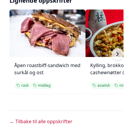
Lignende oppskrifter
Åpen roastbiff-sandwich med
Kylling, brokkoli o
surkål og ost
cashewnøtter (Unie
rask
middag
asiatisk
middag
← Tilbake til alle oppskrifter