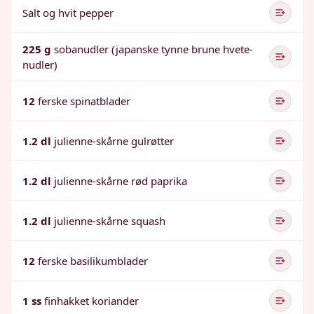
Salt og hvit pepper
225 g
sobanudler (japanske tynne brune hvete-
nudler)
12
ferske spinatblader
1.2 dl
julienne-skårne gulrøtter
1.2 dl
julienne-skårne rød paprika
1.2 dl
julienne-skårne squash
12
ferske basilikumblader
1 ss
finhakket koriander