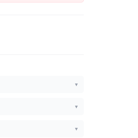
▼
▼
▼