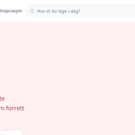
Søk i oppskrifter
Inspirasjon
te
m forrett