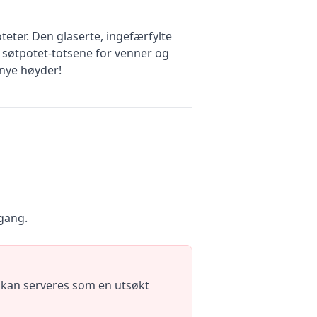
eter. Den glaserte, ingefærfylte
 søtpotet-totsene for venner og
l nye høyder!
 gang.
er kan serveres som en utsøkt