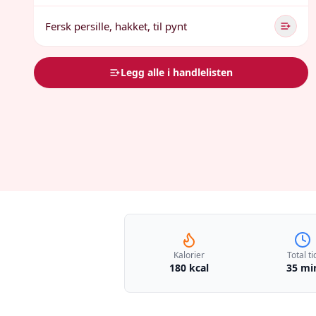
Fersk persille, hakket, til pynt
Legg alle i handlelisten
Kalorier
Total ti
180 kcal
35 mi