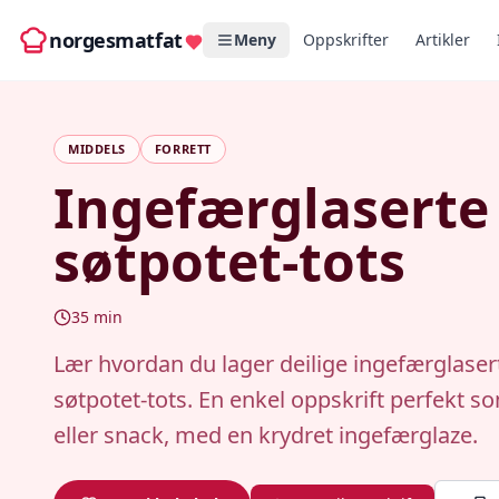
norgesmatfat
Meny
Oppskrifter
Artikler
MIDDELS
FORRETT
Ingefærglaserte
søtpotet-tots
35
min
Lær hvordan du lager deilige ingefærglaser
søtpotet-tots. En enkel oppskrift perfekt so
eller snack, med en krydret ingefærglaze.