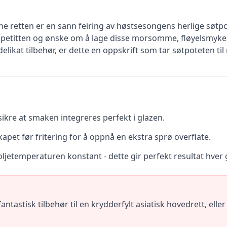
 retten er en sann feiring av høstsesongens herlige søtpot
 appetitten og ønske om å lage disse morsomme, fløyelsmyke
 delikat tilbehør, er dette en oppskrift som tar søtpoteten ti
sikre at smaken integreres perfekt i glazen.
skapet før fritering for å oppnå en ekstra sprø overflate.
ljetemperaturen konstant - dette gir perfekt resultat hver
antastisk tilbehør til en krydderfylt asiatisk hovedrett, ell