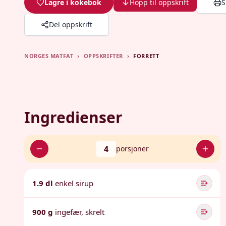
Lagre i kokebok
Hopp til oppskrift
S
Del oppskrift
NORGES MATFAT
›
OPPSKRIFTER
›
FORRETT
Ingredienser
4
porsjoner
1.9 dl
enkel sirup
900 g
ingefær, skrelt