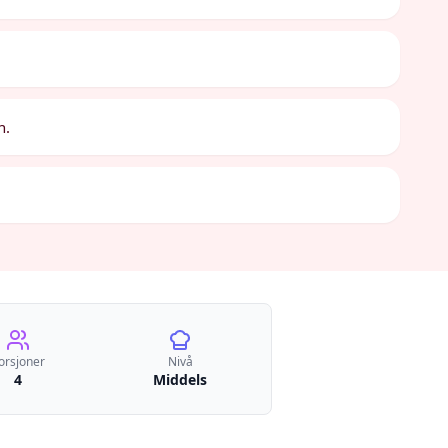
n.
orsjoner
Nivå
4
Middels