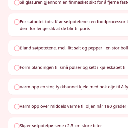
Sil glasuren gjennom en finmasket sikt for å fjerne faste
For søtpotet-tots: Kjør søtpotetene i en foodprocessor ti
dem for lenge slik at de blir til puré.
Bland søtpotetene, mel, litt salt og pepper i en stor b
Form blandingen til små pølser og sett i kjøleskapet til 
Varm opp en stor, tykkbunnet kjele med nok olje til å fy
Varm opp over middels varme til oljen når 180 grader 
Skjær søtpotetpølsene i 2,5 cm store biter.