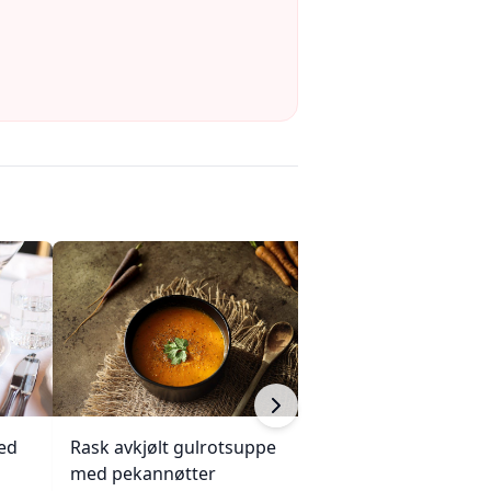
ed
Rask avkjølt gulrotsuppe
Mini eggerøre-s
med pekannøtter
med gressløk