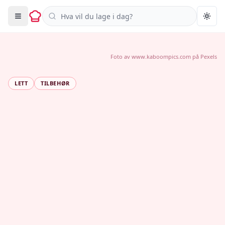
Søk i oppskrifter
Togg
Foto av
www.kaboompics.com
på
Pexels
LETT
TILBEHØR