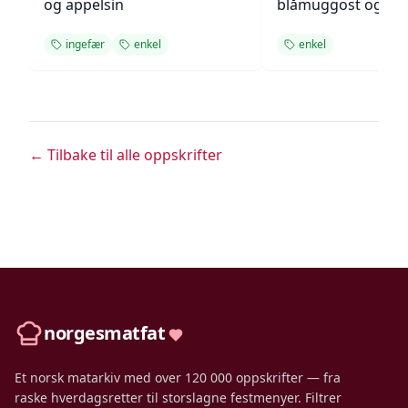
og appelsin
blåmuggost og gre
ingefær
enkel
enkel
← Tilbake til alle oppskrifter
norgesmatfat
Et norsk matarkiv med over 120 000 oppskrifter — fra
raske hverdagsretter til storslagne festmenyer. Filtrer