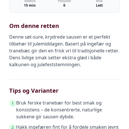
Steketid
Porsjoner
Nivå
15 min
6
Lett
Om denne retten
Denne søt-sure, krydrede sausen er et perfekt
tilbehør til julemiddagen. Basert på ingefær og
tranebær, gir den en frisk vri til tradisjonelle retter.
Dens livlige smak setter ekstra glød i både
kalkunen og julefeststemningen.
Tips og Varianter
Bruk ferske tranebær for best smak og
1
konsistens – de konsentrerte, naturlige
sukkene gir sausen dybde.
Hakk ingefæren fint for å fordele smaken jevnt
2