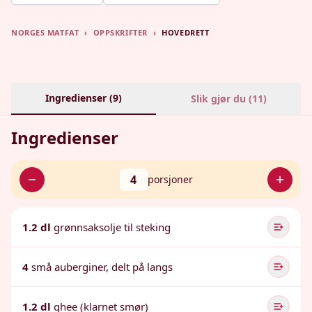
NORGES MATFAT
›
OPPSKRIFTER
›
HOVEDRETT
Ingredienser (
9
)
Slik gjør du (
11
)
Ingredienser
4
porsjoner
1.2 dl
grønnsaksolje til steking
4
små auberginer, delt på langs
1.2 dl
ghee (klarnet smør)