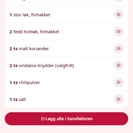
1
stor løk, finhakket
2
fedd hvitløk, finhakket
2 ts
malt koriander
2 ts
vindaloo-krydder (valgfritt)
1 ts
chilipulver
1 ts
salt
Legg alle i handlelisten