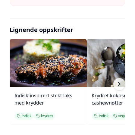
Lignende oppskrifter
Indisk-inspirert stekt laks
Krydret kokosris 
med krydder
cashewnøtter
indisk
krydret
indisk
vegetar