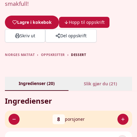
smakfull!
Lagre i kokebok
Hopp til oppskrift
Skriv ut
Del oppskrift
NORGES MATFAT
›
OPPSKRIFTER
›
DESSERT
Ingredienser (
20
)
Slik gjør du (
21
)
Ingredienser
8
porsjoner