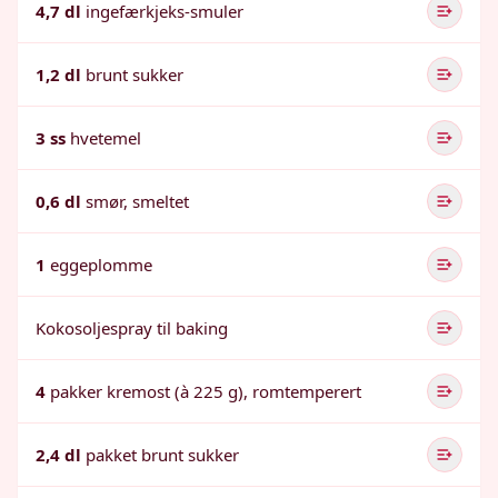
4,7 dl
ingefærkjeks-smuler
1,2 dl
brunt sukker
3 ss
hvetemel
0,6 dl
smør, smeltet
1
eggeplomme
Kokosoljespray til baking
4
pakker kremost (à 225 g), romtemperert
2,4 dl
pakket brunt sukker