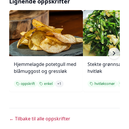
Lignende oppskrifter
Hjemmelagde potetgull med
Stekte grønnsake
blåmuggost og gressløk
hvitløk
oppskrift
enkel
+
1
hvitløkssmør
hvi
← Tilbake til alle oppskrifter