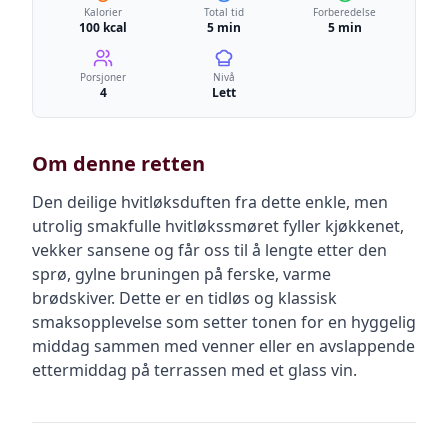
Kalorier
Total tid
Forberedelse
100 kcal
5 min
5 min
Porsjoner
Nivå
4
Lett
Om denne retten
Den deilige hvitløksduften fra dette enkle, men
utrolig smakfulle hvitløkssmøret fyller kjøkkenet,
vekker sansene og får oss til å lengte etter den
sprø, gylne bruningen på ferske, varme
brødskiver. Dette er en tidløs og klassisk
smaksopplevelse som setter tonen for en hyggelig
middag sammen med venner eller en avslappende
ettermiddag på terrassen med et glass vin.