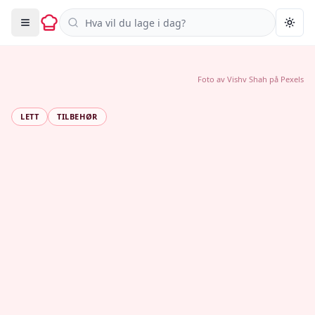
Søk i oppskrifter
Togg
Foto av
Vishv Shah
på
Pexels
LETT
TILBEHØR