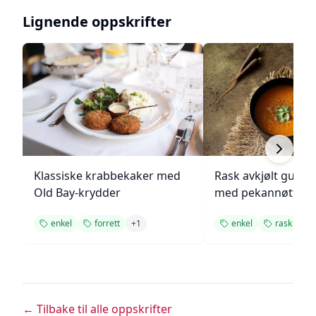
Lignende oppskrifter
Klassiske krabbekaker med
Rask avkjølt gulro
Old Bay-krydder
med pekannøtter
enkel
forrett
+
1
enkel
rask
+
1
← Tilbake til alle oppskrifter