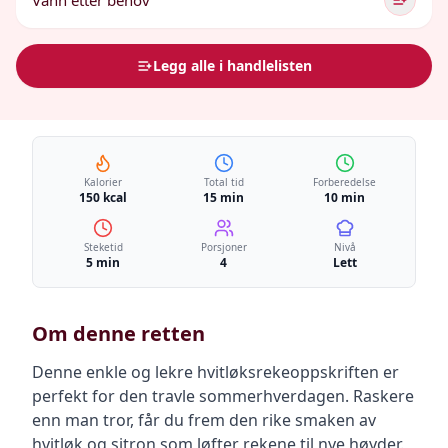
Vann etter behov
Legg alle i handlelisten
Kalorier
Total tid
Forberedelse
150 kcal
15 min
10 min
Steketid
Porsjoner
Nivå
5 min
4
Lett
Om denne retten
Denne enkle og lekre hvitløksrekeoppskriften er
perfekt for den travle sommerhverdagen. Raskere
enn man tror, får du frem den rike smaken av
hvitløk og sitron som løfter rekene til nye høyder.