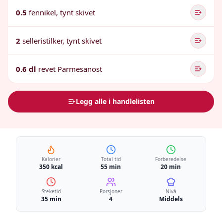
0.5
fennikel, tynt skivet
2
selleristilker, tynt skivet
0.6 dl
revet Parmesanost
Legg alle i handlelisten
Kalorier
Total tid
Forberedelse
350 kcal
55 min
20 min
Steketid
Porsjoner
Nivå
35 min
4
Middels