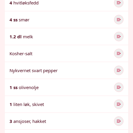
4
hvitløksfedd
4 ss
smør
1.2 dl
melk
Kosher-salt
Nykvernet svart pepper
1 ss
olivenolje
1
liten løk, skivet
3
ansjoser, hakket