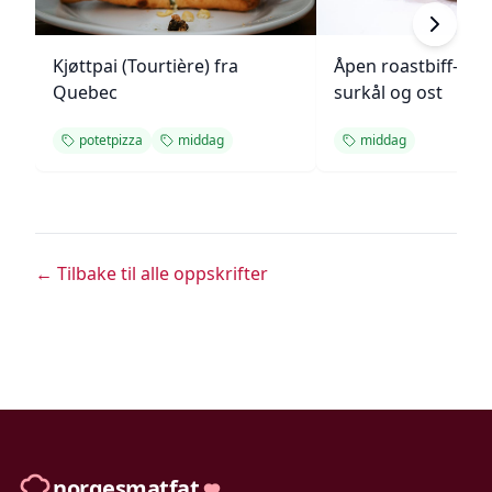
Kjøttpai (Tourtière) fra
Åpen roastbiff-sa
Quebec
surkål og ost
potetpizza
middag
middag
← Tilbake til alle oppskrifter
norgesmatfat