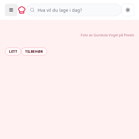
Søk i oppskrifter
Togg
Foto av
Gundula Vogel
på
Pexels
LETT
TILBEHØR