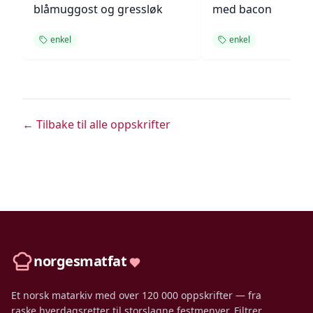
blåmuggost og gressløk
med bacon
enkel
enkel
← Tilbake til alle oppskrifter
norgesmatfat
Et norsk matarkiv med over 120 000 oppskrifter — fra
raske hverdagsretter til storslagne festmenyer. Filtrer