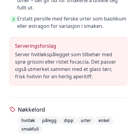
timer – det gir tid for smakene å utvikle seg
fullt ut.
Erstatt persille med ferske urter som basilikum
3
eller estragon for variasjon i smaken.
Serveringsforslag
Server hvitløkspålegget som tilbehør med
sprø grissini eller ristet focaccia. Det passer
også utmerket sammen med et glass tørr,
frisk hvitvin for en herlig aperitiff.
Nøkkelord
hvitløk
pålegg
dipp
urter
enkel
smakfull