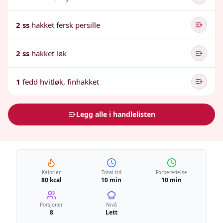
2 ss
hakket fersk persille
2 ss
hakket løk
1
fedd hvitløk, finhakket
Legg alle i handlelisten
Kalorier
Total tid
Forberedelse
80 kcal
10 min
10 min
Porsjoner
Nivå
8
Lett