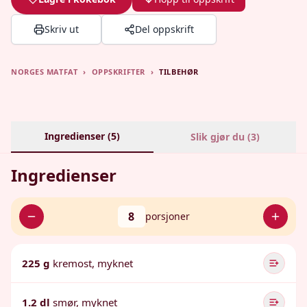
Skriv ut
Del oppskrift
NORGES MATFAT
›
OPPSKRIFTER
›
TILBEHØR
Ingredienser (
5
)
Slik gjør du (
3
)
Ingredienser
8
porsjoner
225 g
kremost, myknet
1.2 dl
smør, myknet