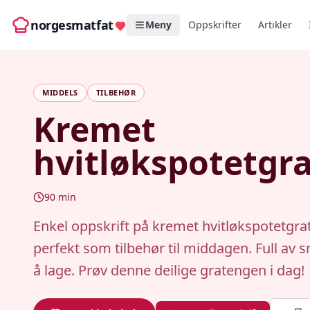
norgesmatfat
Meny
Oppskrifter
Artikler
MIDDELS
TILBEHØR
Kremet
hvitløkspotetgr
90
min
Enkel oppskrift på kremet hvitløkspotetgra
perfekt som tilbehør til middagen. Full av s
å lage. Prøv denne deilige gratengen i dag!