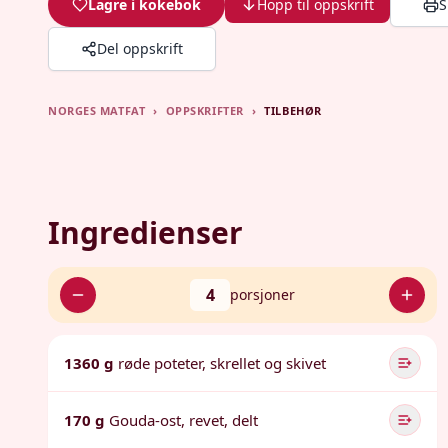
Lagre i kokebok
Hopp til oppskrift
S
Del oppskrift
NORGES MATFAT
›
OPPSKRIFTER
›
TILBEHØR
Ingredienser
4
porsjoner
1360 g
røde poteter, skrellet og skivet
170 g
Gouda-ost, revet, delt