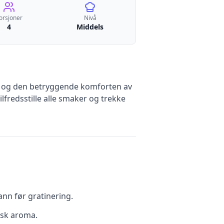
orsjoner
Nivå
4
Middels
ost og den betryggende komforten av
lfredsstille alle smaker og trekke
ann før gratinering.
isk aroma.