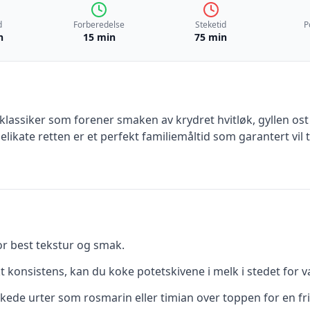
d
Forberedelse
Steketid
P
n
15 min
75 min
 klassiker som forener smaken av krydret hvitløk, gyllen 
ikate retten er et perfekt familiemåltid som garantert vil ti
or best tekstur og smak.
konsistens, kan du koke potetskivene i melk i stedet for v
kede urter som rosmarin eller timian over toppen for en fr