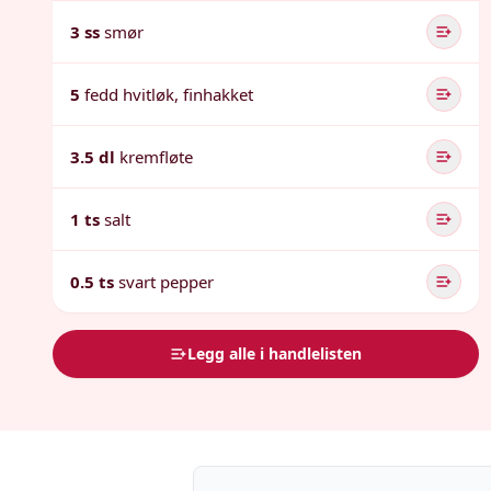
3 ss
smør
5
fedd hvitløk, finhakket
3.5 dl
kremfløte
1 ts
salt
0.5 ts
svart pepper
Legg alle i handlelisten