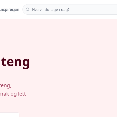
Søk i oppskrifter
Inspirasjon
ateng
teng,
mak og lett