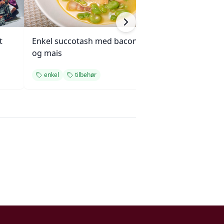
t
Enkel succotash med bacon
Villrispilaf med v
og mais
enkel
tilbehør
enkel
tilbehø