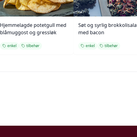
Hjemmelagde potetgull med
Søt og syrlig brokkolisala
blåmuggost og gressløk
med bacon
enkel
tilbehør
enkel
tilbehør