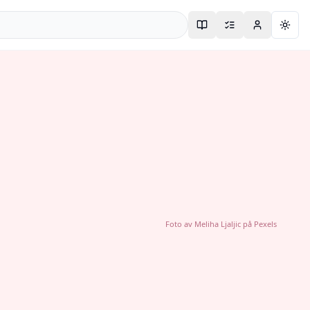
Togg
Foto av
Meliha Ljaljic
på
Pexels