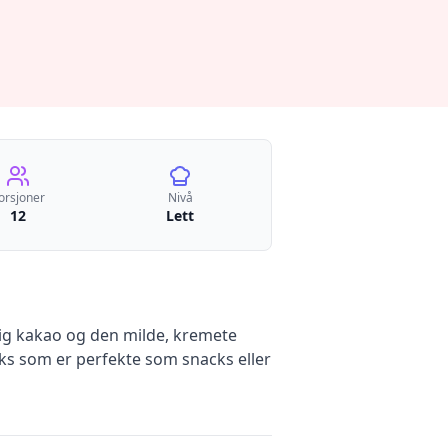
orsjoner
Nivå
12
Lett
dig kakao og den milde, kremete
jeks som er perfekte som snacks eller