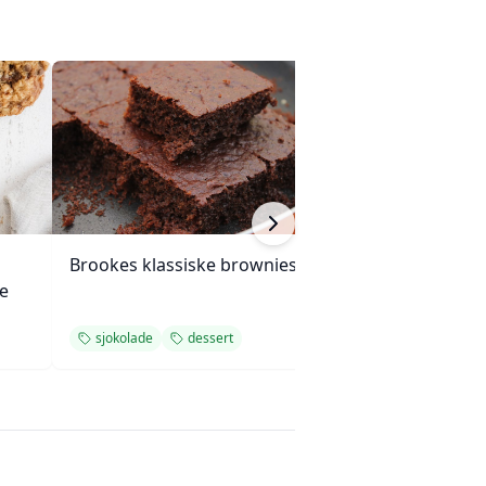
Brookes klassiske brownies
Sjokoladecupca
e
mascarpone og 
sjokolade
dessert
sjokolade
des