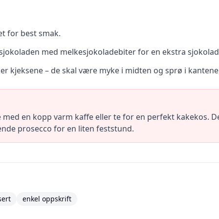
et for best smak.
e sjokoladen med melkesjokoladebiter for en ekstra sjokola
er kjeksene – de skal være myke i midten og sprø i kantene,
 med en kopp varm kaffe eller te for en perfekt kakekos. De
lende prosecco for en liten feststund.
sert
enkel oppskrift