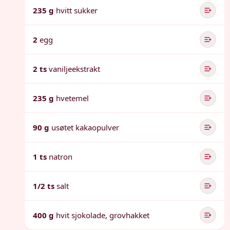
235 g
hvitt sukker
2
egg
2 ts
vaniljeekstrakt
235 g
hvetemel
90 g
usøtet kakaopulver
1 ts
natron
1/2 ts
salt
400 g
hvit sjokolade, grovhakket