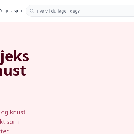
Søk i oppskrifter
Inspirasjon
jeks
nust
 og knust
ekt som
ter.