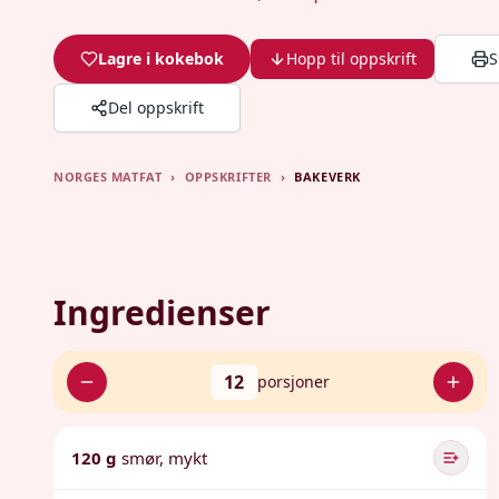
Lagre i kokebok
Hopp til oppskrift
S
Del oppskrift
NORGES MATFAT
›
OPPSKRIFTER
›
BAKEVERK
Ingredienser
12
porsjoner
120 g
smør, mykt