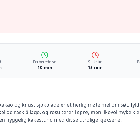
d
Forberedelse
Steketid
P
n
10 min
15 min
kakao og knust sjokolade er et herlig møte mellom søt, fyl
el og rask å lage, og resulterer i sprø, men likevel myke k
l en hyggelig kakestund med disse utrolige kjeksene!