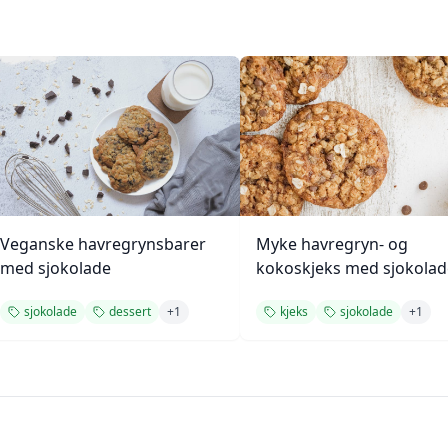
Veganske havregrynsbarer
Myke havregryn- og
med sjokolade
kokoskjeks med sjokolad
sjokolade
dessert
+
1
kjeks
sjokolade
+
1