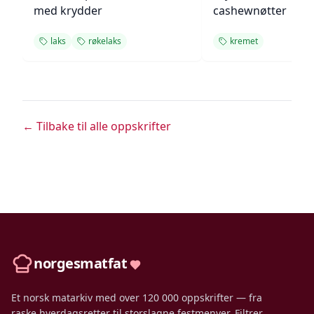
med krydder
cashewnøtter
laks
røkelaks
kremet
← Tilbake til alle oppskrifter
norgesmatfat
Et norsk matarkiv med over 120 000 oppskrifter — fra
raske hverdagsretter til storslagne festmenyer. Filtrer