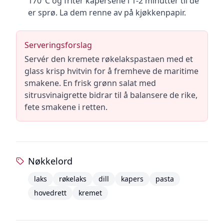
170°C og friter kapersene i 1-2 minutter til de
er sprø. La dem renne av på kjøkkenpapir.
Serveringsforslag
Servér den kremete røkelakspastaen med et
glass krisp hvitvin for å fremheve de maritime
smakene. En frisk grønn salat med
sitrusvinaigrette bidrar til å balansere de rike,
fete smakene i retten.
Nøkkelord
laks
røkelaks
dill
kapers
pasta
hovedrett
kremet