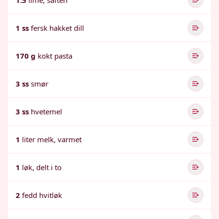
1.5
lime, saften
1 ss
fersk hakket dill
170 g
kokt pasta
3 ss
smør
3 ss
hvetemel
1
liter melk, varmet
1
løk, delt i to
2
fedd hvitløk