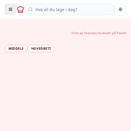
Søk i oppskrifter
Togg
Foto av
Shameel mukkath
på
Pexels
MIDDELS
HOVEDRETT