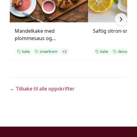
Mandelkake med
Saftig sitron-smør
plommesaus og
ingefærsmørkrem
kake
smørkrem
+
2
kake
dessert
← Tilbake til alle oppskrifter