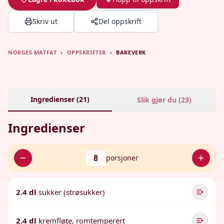
Skriv ut
Del oppskrift
NORGES MATFAT
›
OPPSKRIFTER
›
BAKEVERK
Ingredienser (
21
)
Slik gjør du (
23
)
Ingredienser
8
porsjoner
2.4 dl
sukker (strøsukker)
2.4 dl
kremfløte, romtemperert