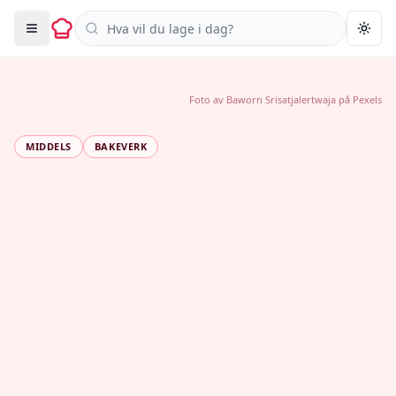
Søk i oppskrifter
Togg
Foto av
Baworn Srisatjalertwaja
på
Pexels
MIDDELS
BAKEVERK