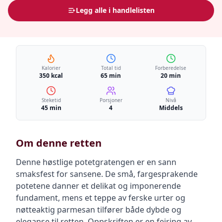
Legg alle i handlelisten
Kalorier
Total tid
Forberedelse
350 kcal
65 min
20 min
Steketid
Porsjoner
Nivå
45 min
4
Middels
Om denne retten
Denne høstlige potetgratengen er en sann
smaksfest for sansene. De små, fargesprakende
potetene danner et delikat og imponerende
fundament, mens et teppe av ferske urter og
nøtteaktig parmesan tilfører både dybde og
eleganse til retten. Oppskriften er en feiring av