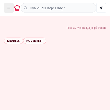
Søk i oppskrifter
Togg
Foto av
Meliha Ljaljic
på
Pexels
MIDDELS
HOVEDRETT