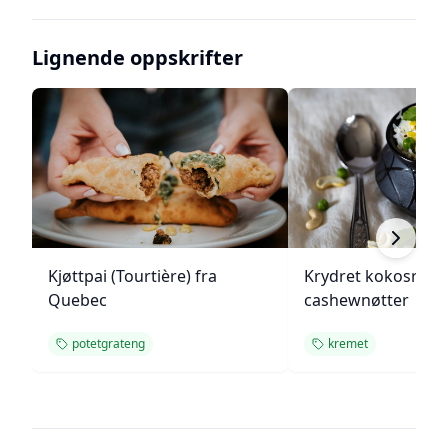
Lignende oppskrifter
Kjøttpai (Tourtière) fra
Krydret kokosris 
Quebec
cashewnøtter
potetgrateng
kremet