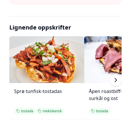
Lignende oppskrifter
Sprø tunfisk-tostadas
Åpen roastbiff-sa
surkål og ost
tostada
meksikansk
tostada