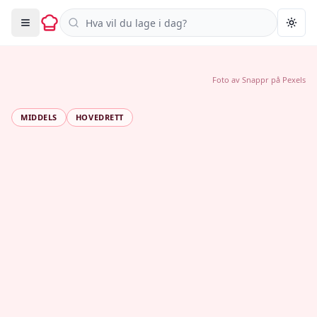
Søk i oppskrifter
Togg
Foto av
Snappr
på
Pexels
MIDDELS
HOVEDRETT