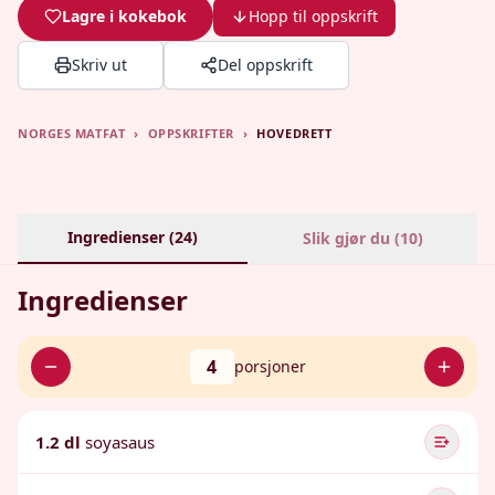
Lagre i kokebok
Hopp til oppskrift
Skriv ut
Del oppskrift
NORGES MATFAT
›
OPPSKRIFTER
›
HOVEDRETT
Ingredienser (
24
)
Slik gjør du (
10
)
Ingredienser
4
porsjoner
1.2 dl
soyasaus