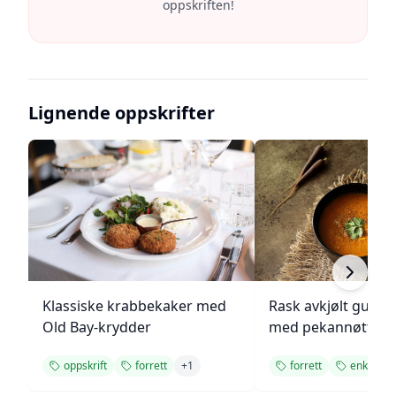
oppskriften!
Lignende oppskrifter
Klassiske krabbekaker med
Rask avkjølt gulro
Old Bay-krydder
med pekannøtter
oppskrift
forrett
+
1
forrett
enkel