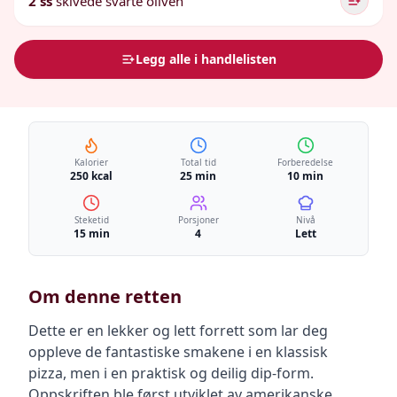
2 ss
skivede svarte oliven
Legg alle i handlelisten
Kalorier
Total tid
Forberedelse
250 kcal
25 min
10 min
Steketid
Porsjoner
Nivå
15 min
4
Lett
Om denne retten
Dette er en lekker og lett forrett som lar deg
oppleve de fantastiske smakene i en klassisk
pizza, men i en praktisk og deilig dip-form.
Oppskriften ble først utviklet av amerikanske