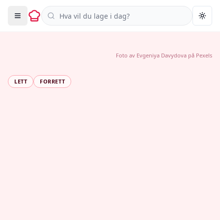
Søk i oppskrifter
Togg
Foto av
Evgeniya Davydova
på
Pexels
LETT
FORRETT