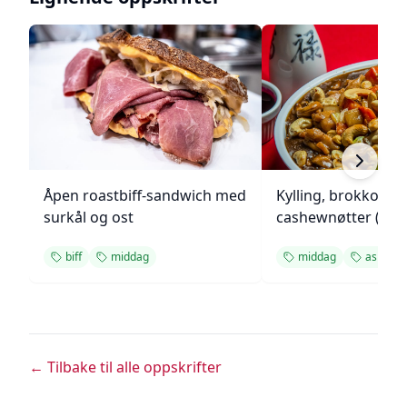
Åpen roastbiff-sandwich med
Kylling, brokkoli o
surkål og ost
cashewnøtter (Unie
biff
middag
middag
asiatisk
← Tilbake til alle oppskrifter