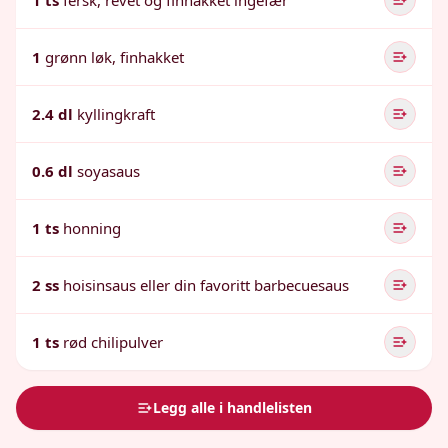
1 ts
fersk, revet og finhakket ingefær
1
grønn løk, finhakket
2.4 dl
kyllingkraft
0.6 dl
soyasaus
1 ts
honning
2 ss
hoisinsaus eller din favoritt barbecuesaus
1 ts
rød chilipulver
Legg alle i handlelisten