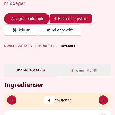
middager.
Lagre i kokebok
Hopp til oppskrift
Skriv ut
Del oppskrift
NORGES MATFAT
›
OPPSKRIFTER
›
HOVEDRETT
Ingredienser (
5
)
Slik gjør du (
8
)
Ingredienser
4
porsjoner