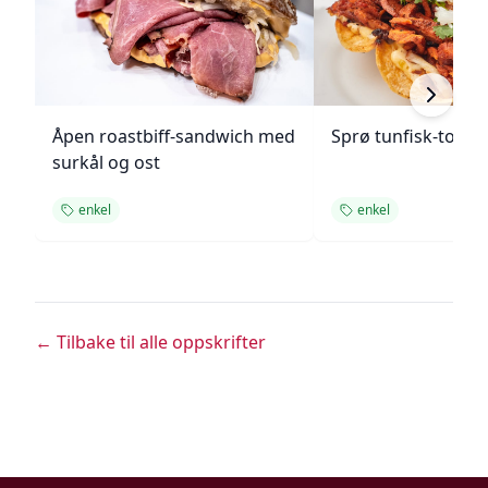
Åpen roastbiff-sandwich med
Sprø tunfisk-tosta
surkål og ost
enkel
enkel
← Tilbake til alle oppskrifter