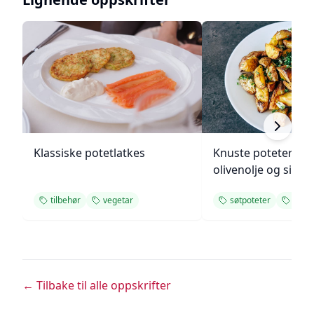
Klassiske potetlatkes
Knuste poteter me
olivenolje og sitro
tilbehør
vegetar
søtpoteter
tilbe
← Tilbake til alle oppskrifter