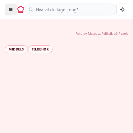
Søk i oppskrifter
Togg
Foto av
Mateusz Feliksik
på
Pexels
MIDDELS
TILBEHØR