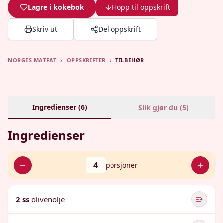
Lagre i kokebok
Hopp til oppskrift
Skriv ut
Del oppskrift
NORGES MATFAT
›
OPPSKRIFTER
›
TILBEHØR
Ingredienser (
6
)
Slik gjør du (
5
)
Ingredienser
4
porsjoner
2 ss
olivenolje