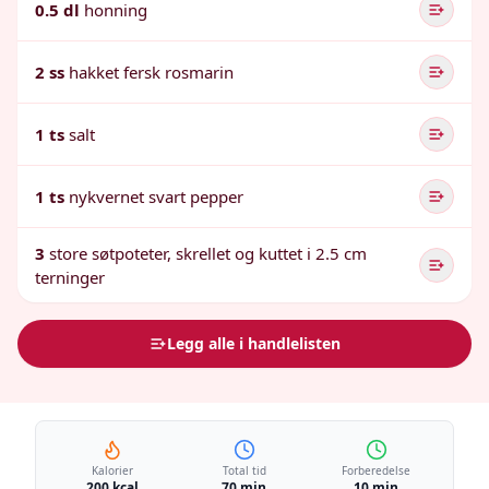
0.5 dl
honning
2 ss
hakket fersk rosmarin
1 ts
salt
1 ts
nykvernet svart pepper
3
store søtpoteter, skrellet og kuttet i 2.5 cm
terninger
Legg alle i handlelisten
Kalorier
Total tid
Forberedelse
200 kcal
70 min
10 min