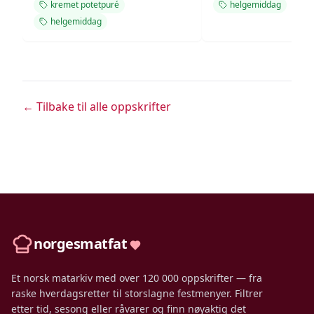
kremet potetpuré
helgemiddag
helgemiddag
← Tilbake til alle oppskrifter
norgesmatfat
Et norsk matarkiv med over 120 000 oppskrifter — fra
raske hverdagsretter til storslagne festmenyer. Filtrer
etter tid, sesong eller råvarer og finn nøyaktig det