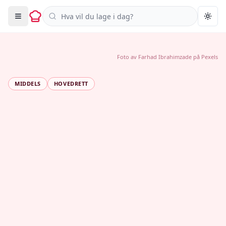
Søk i oppskrifter
Togg
Foto av
Farhad Ibrahimzade
på
Pexels
MIDDELS
HOVEDRETT