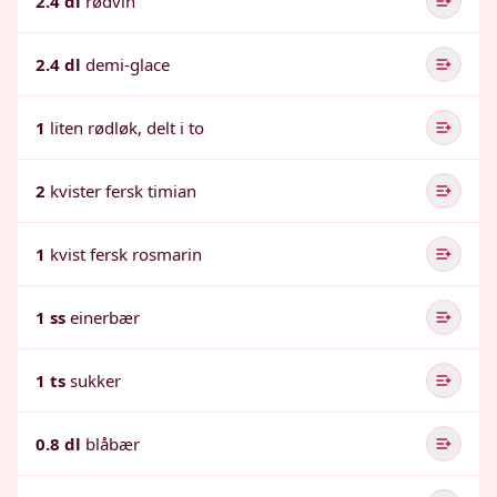
2.4 dl
rødvin
2.4 dl
demi-glace
1
liten rødløk, delt i to
2
kvister fersk timian
1
kvist fersk rosmarin
1 ss
einerbær
1 ts
sukker
0.8 dl
blåbær