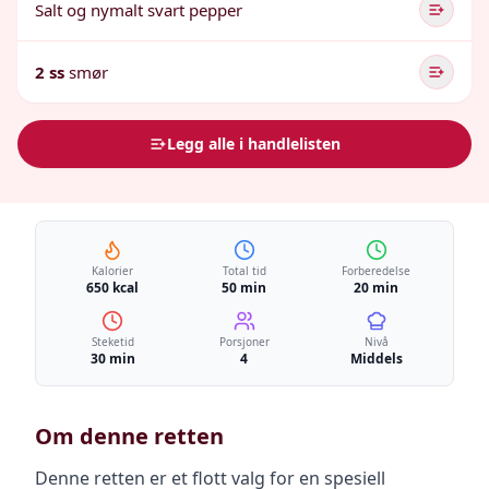
Salt og nymalt svart pepper
2 ss
smør
Legg alle i handlelisten
Kalorier
Total tid
Forberedelse
650 kcal
50 min
20 min
Steketid
Porsjoner
Nivå
30 min
4
Middels
Om denne retten
Denne retten er et flott valg for en spesiell