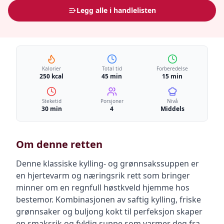
Legg alle i handlelisten
Kalorier
Total tid
Forberedelse
250 kcal
45 min
15 min
Steketid
Porsjoner
Nivå
30 min
4
Middels
Om denne retten
Denne klassiske kylling- og grønnsakssuppen er
en hjertevarm og næringsrik rett som bringer
minner om en regnfull høstkveld hjemme hos
bestemor. Kombinasjonen av saftig kylling, friske
grønnsaker og buljong kokt til perfeksjon skaper
en smaksrik og fyldig suppe som varmer deg fra