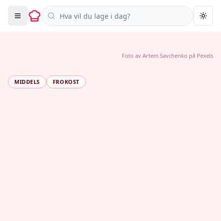
Søk i oppskrifter
Togg
Foto av
Artem Savchenko
på
Pexels
MIDDELS
FROKOST