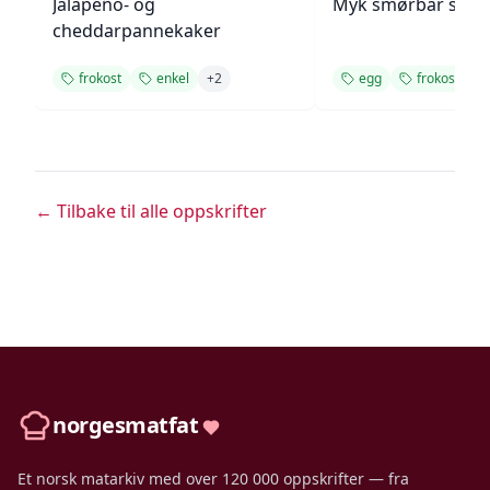
Jalapeño- og
Myk smørbar smø
cheddarpannekaker
frokost
enkel
+
2
egg
frokost
+
← Tilbake til alle oppskrifter
norgesmatfat
Et norsk matarkiv med over 120 000 oppskrifter — fra