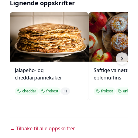
Lignende oppskrifter
Jalapeño- og
Saftige valnøtt- og
cheddarpannekaker
eplemuffins
cheddar
frokost
+
1
frokost
enkel op
← Tilbake til alle oppskrifter