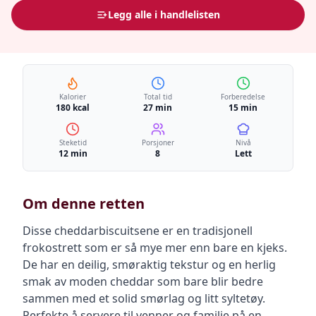
Legg alle i handlelisten
Kalorier
Total tid
Forberedelse
180 kcal
27 min
15 min
Steketid
Porsjoner
Nivå
12 min
8
Lett
Om denne retten
Disse cheddarbiscuitsene er en tradisjonell
frokostrett som er så mye mer enn bare en kjeks.
De har en deilig, smøraktig tekstur og en herlig
smak av moden cheddar som bare blir bedre
sammen med et solid smørlag og litt syltetøy.
Perfekte å servere til venner og familie på en