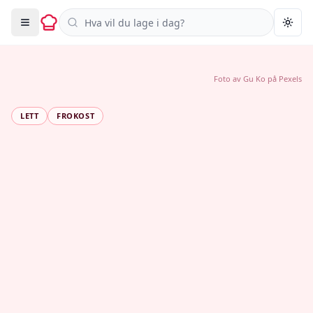
Søk i oppskrifter
Togg
Foto av
Gu Ko
på
Pexels
LETT
FROKOST