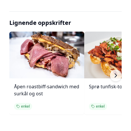
Lignende oppskrifter
Åpen roastbiff-sandwich med
Sprø tunfisk-tosta
surkål og ost
enkel
enkel