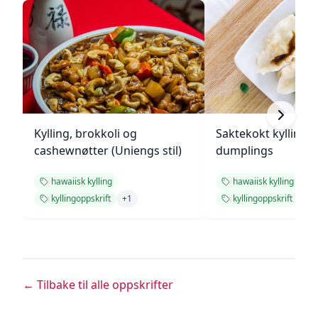
Kylling, brokkoli og
Saktekokt kylling 
cashewnøtter (Uniengs stil)
dumplings
hawaiisk kylling
hawaiisk kylling
kyllingoppskrift
+
1
kyllingoppskrift
+
1
← Tilbake til alle oppskrifter