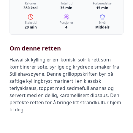
Kalorier
Total tid
Forberedelse
350 kcal
35 min
15 min
Steketid
Porsjoner
Nivå
20 min
4
Middels
Om denne retten
Hawaiisk kylling er en ikonisk, solrik rett som
kombinerer søte, syrlige og krydrede smaker fra
Stillehavsøyene. Denne grilloppskriften byr på
saftige kyllingbryst marinert i en klassisk
teriyakisaus, toppet med sødmefull ananas og
servert med en deilig, karamellisert dipsaus. Den
perfekte retten for å bringe litt strandkultur hjem
til deg.