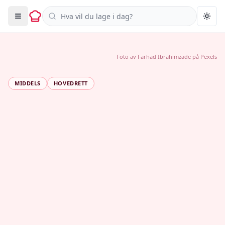
Søk i oppskrifter
Togg
Foto av
Farhad Ibrahimzade
på
Pexels
MIDDELS
HOVEDRETT