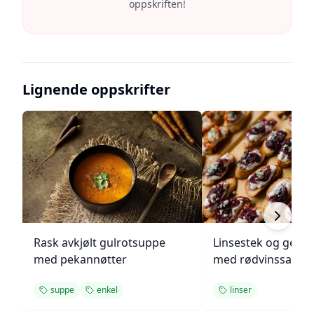
oppskriften!
Lignende oppskrifter
Rask avkjølt gulrotsuppe
Linsestek og geitos
med pekannøtter
med rødvinssaus
suppe
enkel
linser