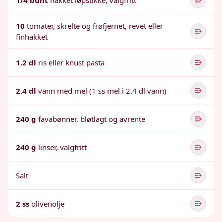
1/4 bunt
hakket løpstikke, valgfritt
10
tomater, skrelte og frøfjernet, revet eller
finhakket
1.2 dl
ris eller knust pasta
2.4 dl
vann med mel (1 ss mel i 2.4 dl vann)
240 g
favabønner, bløtlagt og avrente
240 g
linser, valgfritt
Salt
2 ss
olivenolje