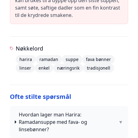
kan brukes til å dyppe opp den siste suppen,
samt søte, saftige dadler som en fin kontrast
til de krydrede smakene.
Nøkkelord
harira
ramadan
suppe
fava bønner
linser
enkel
næringsrik
tradisjonell
Ofte stilte spørsmål
Hvordan lager man Harira:
Ramadansuppe med fava- og
▼
linsebønner?