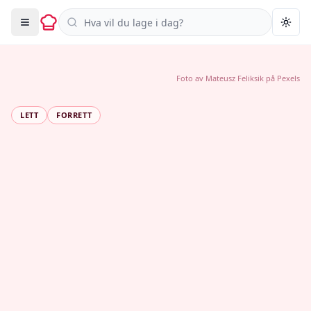
Søk i oppskrifter
Togg
Foto av
Mateusz Feliksik
på
Pexels
LETT
FORRETT