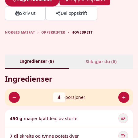
Skriv ut
Del oppskrift
NORGES MATFAT
›
OPPSKRIFTER
›
HOVEDRETT
Ingredienser (
8
)
Slik gjør du (
6
)
Ingredienser
4
porsjoner
450 g
mager kjøttdeig av storfe
7 dl
skrelte og tynne potetskiver