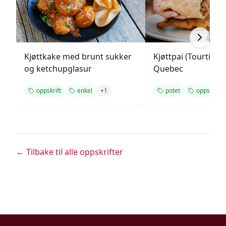
Kjøttkake med brunt sukker
Kjøttpai (Tourtière)
og ketchupglasur
Quebec
oppskrift
enkel
+
1
potet
oppskrift
← Tilbake til alle oppskrifter