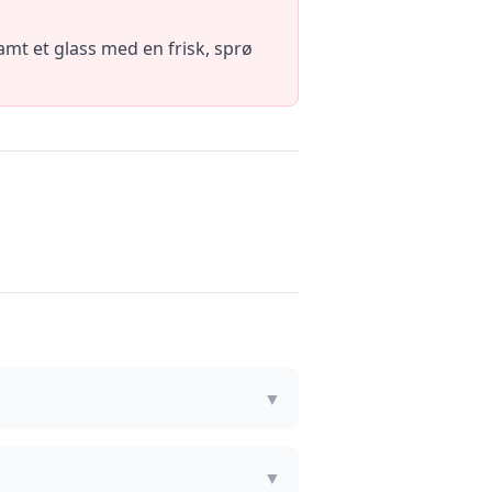
t et glass med en frisk, sprø
▼
▼