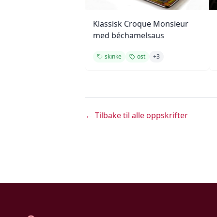
Klassisk Croque Monsieur
med béchamelsaus
skinke
ost
+
3
← Tilbake til alle oppskrifter