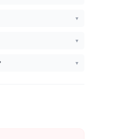
▼
▼
?
▼