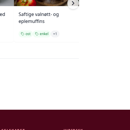
med
Saftige valnøtt- og
PB&J Pannekake
eplemuffins
Bjørnebærsirup
ost
enkel
+
1
ost
rask
+
1