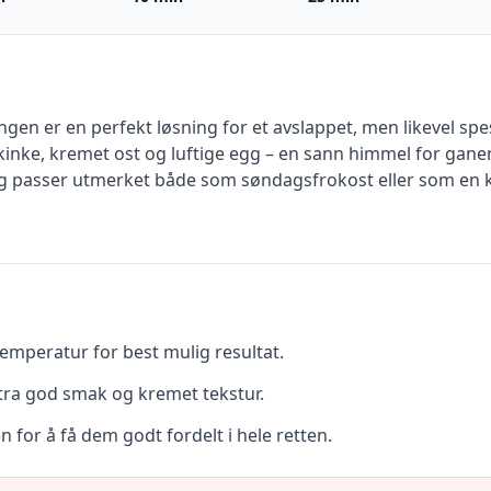
en er en perfekt løsning for et avslappet, men likevel spe
nke, kremet ost og luftige egg – en sann himmel for ganen
r, og passer utmerket både som søndagsfrokost eller som e
emperatur for best mulig resultat.
stra god smak og kremet tekstur.
n for å få dem godt fordelt i hele retten.