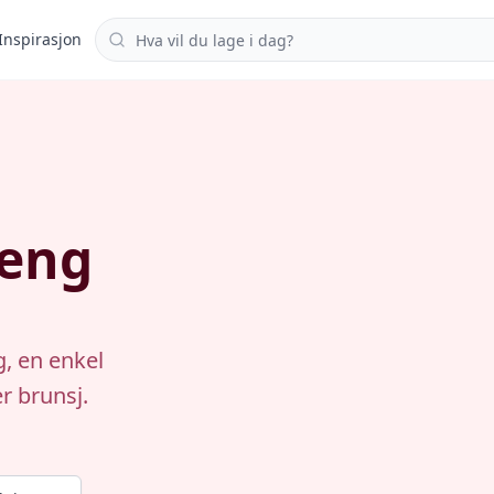
Søk i oppskrifter
Inspirasjon
teng
, en enkel
r brunsj.