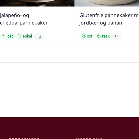
Jalapeño- og
Glutenfrie pannekaker 
cheddarpannekaker
jordbær og banan
ost
enkel
+
2
ost
rask
+
1