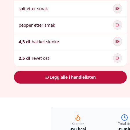
salt etter smak
pepper etter smak
4,5 dl
hakket skinke
2,5 dl
revet ost
Legg alle i handlelisten
Kalorier
Total ti
350 kcal
35 mi