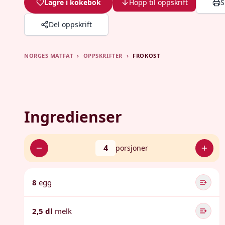
Lagre i kokebok
Hopp til oppskrift
S
Del oppskrift
NORGES MATFAT
›
OPPSKRIFTER
›
FROKOST
Ingredienser
4
porsjoner
8
egg
2,5 dl
melk