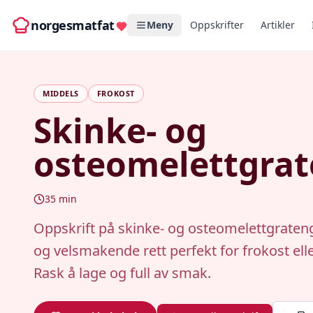
norgesmatfat
Meny
Oppskrifter
Artikler
MIDDELS
FROKOST
Skinke- og
osteomelettgra
35
min
Oppskrift på skinke- og osteomelettgrateng
og velsmakende rett perfekt for frokost elle
Rask å lage og full av smak.