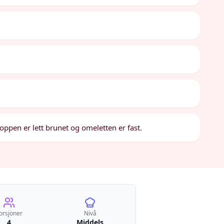
toppen er lett brunet og omeletten er fast.
orsjoner
Nivå
4
Middels